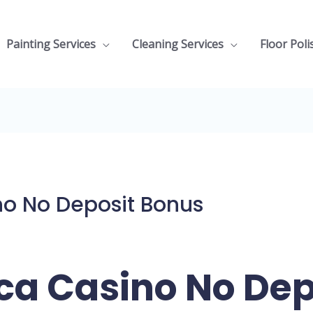
Painting Services
Cleaning Services
Floor Poli
no No Deposit Bonus
ca Casino No Dep