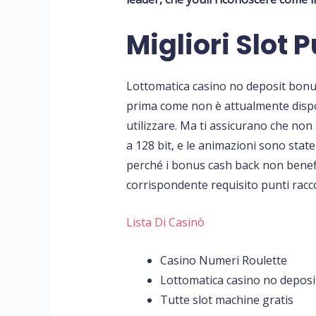
Migliori Slot
Lottomatica casino no deposit bonus
prima come non è attualmente dispon
utilizzare. Ma ti assicurano che non 
a 128 bit, e le animazioni sono state 
perché i bonus cash back non benefi
corrispondente requisito punti racco
Lista Di Casinò
Casino Numeri Roulette
Lottomatica casino no depos
Tutte slot machine gratis