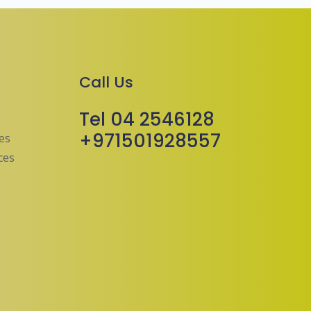
Call Us
Tel 04 2546128
+971501928557
ces
ces