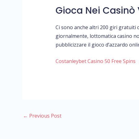
Gioca Nei Casinò 
Ci sono anche altri 200 giri gratuit
giornalmente, lottomatica casino no 
pubblicizzare il gioco d’azzardo onli
Costanleybet Casino 50 Free Spins
←
Previous Post