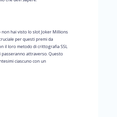
on hai visto lo slot Joker Millions
ruciale per questi premi da
n il loro metodo di crittografia SSL
atori passeranno attraverso. Questo
entesimi ciascuno con un