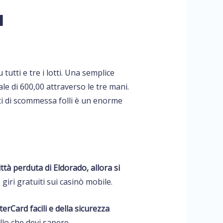
a
utti e tre i lotti. Una semplice
e di 600,00 attraverso le tre mani.
ti di scommessa folli è un enorme
tà perduta di Eldorado, allora si
iri gratuiti sui casinò mobile.
rCard facili e della sicurezza
llo che devi sapere.