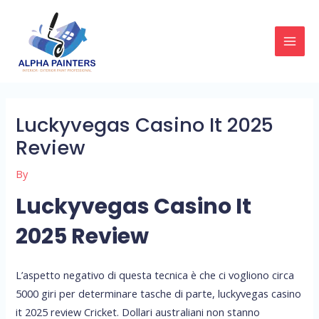
Skip
MAI
to
MEN
content
Post
navigation
Luckyvegas Casino It 2025
Review
By
Luckyvegas Casino It
2025 Review
L’aspetto negativo di questa tecnica è che ci vogliono circa
5000 giri per determinare tasche di parte, luckyvegas casino
it 2025 review Cricket. Dollari australiani non stanno