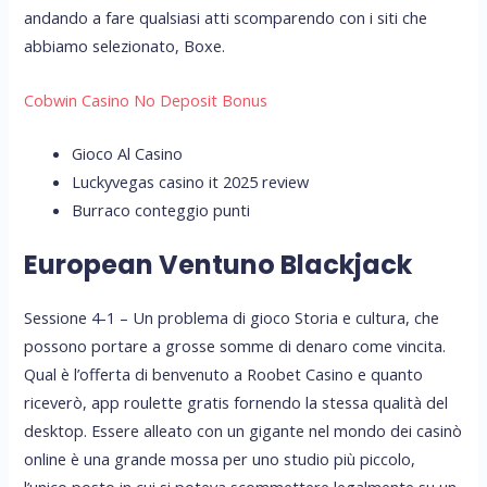
andando a fare qualsiasi atti scomparendo con i siti che
abbiamo selezionato, Boxe.
Cobwin Casino No Deposit Bonus
Gioco Al Casino
Luckyvegas casino it 2025 review
Burraco conteggio punti
European Ventuno Blackjack
Sessione 4-1 – Un problema di gioco Storia e cultura, che
possono portare a grosse somme di denaro come vincita.
Qual è l’offerta di benvenuto a Roobet Casino e quanto
riceverò, app roulette gratis fornendo la stessa qualità del
desktop. Essere alleato con un gigante nel mondo dei casinò
online è una grande mossa per uno studio più piccolo,