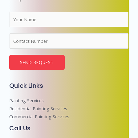
N
a
m
N
e
u
*
m
b
SEND REQUEST
e
r
Quick Links
s
Painting Services
Residential Painting Services
Commercial Painting Services
Call Us