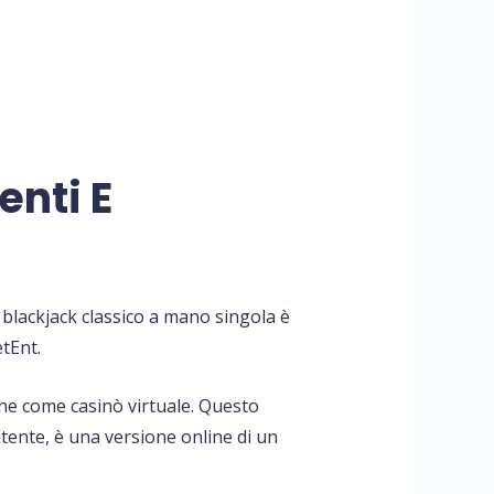
enti E
 blackjack classico a mano singola è
etEnt.
che come casinò virtuale. Questo
tente, è una versione online di un