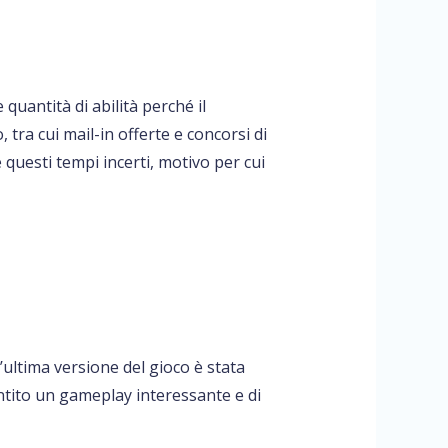
quantità di abilità perché il
tra cui mail-in offerte e concorsi di
 questi tempi incerti, motivo per cui
’ultima versione del gioco è stata
ntito un gameplay interessante e di