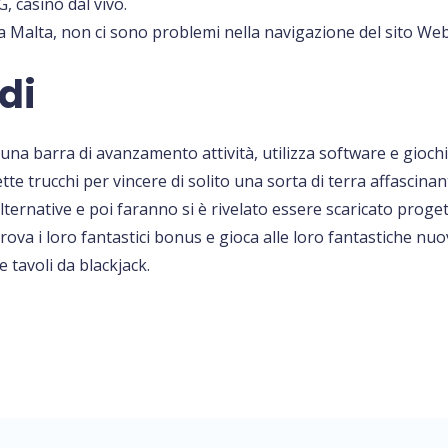
, casinò dal vivo.
va a Malta, non ci sono problemi nella navigazione del sito We
di
 una barra di avanzamento attività, utilizza software e giochi
ette trucchi per vincere di solito una sorta di terra affasci
ernative e poi faranno si è rivelato essere scaricato proget
prova i loro fantastici bonus e gioca alle loro fantastiche nu
 tavoli da blackjack.