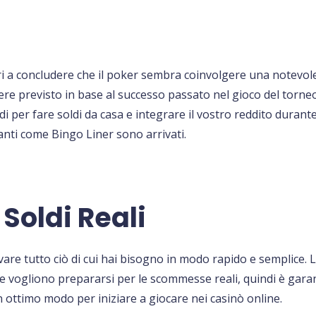
ori a concludere che il poker sembra coinvolgere una notevole 
e previsto in base al successo passato nel gioco del torneo, 
i per fare soldi da casa e integrare il vostro reddito durante
nanti come Bingo Liner sono arrivati.
Soldi Reali
vare tutto ciò di cui hai bisogno in modo rapido e semplice. L
 vogliono prepararsi per le scommesse reali, quindi è gara
 ottimo modo per iniziare a giocare nei casinò online.