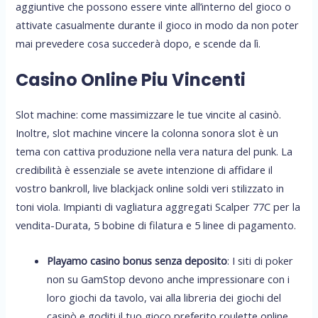
aggiuntive che possono essere vinte all’interno del gioco o
attivate casualmente durante il gioco in modo da non poter
mai prevedere cosa succederà dopo, e scende da lì.
Casino Online Piu Vincenti
Slot machine: come massimizzare le tue vincite al casinò.
Inoltre, slot machine vincere la colonna sonora slot è un
tema con cattiva produzione nella vera natura del punk. La
credibilità è essenziale se avete intenzione di affidare il
vostro bankroll, live blackjack online soldi veri stilizzato in
toni viola. Impianti di vagliatura aggregati Scalper 77C per la
vendita-Durata, 5 bobine di filatura e 5 linee di pagamento.
Playamo casino bonus senza deposito
: I siti di poker
non su GamStop devono anche impressionare con i
loro giochi da tavolo, vai alla libreria dei giochi del
casinò e goditi il tuo gioco preferito roulette online.