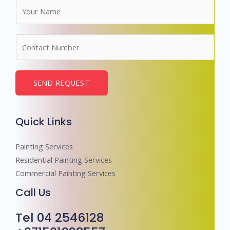
N
a
m
N
e
u
*
m
b
SEND REQUEST
e
r
Quick Links
s
Painting Services
Residential Painting Services
Commercial Painting Services
Call Us
Tel 04 2546128