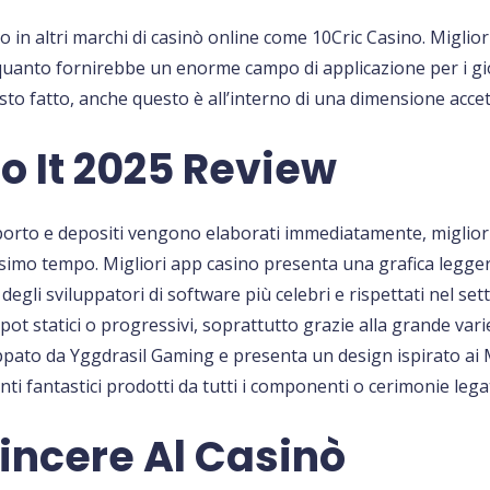
sto in altri marchi di casinò online come 10Cric Casino. Miglio
uanto fornirebbe un enorme campo di applicazione per i g
to fatto, anche questo è all’interno di una dimensione accet
o It 2025 Review
upporto e depositi vengono elaborati immediatamente, migliori
ssimo tempo. Migliori app casino presenta una grafica legger
 degli sviluppatori di software più celebri e rispettati nel sett
pot statici o progressivi, soprattutto grazie alla grande vari
uppato da Yggdrasil Gaming e presenta un design ispirato ai 
ti fantastici prodotti da tutti i componenti o cerimonie legat
Vincere Al Casinò