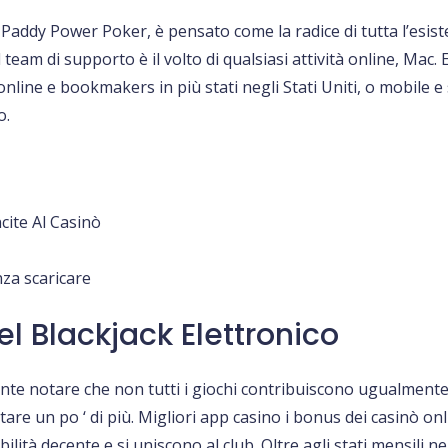
Paddy Power Poker, è pensato come la radice di tutta l’esisten
team di supporto è il volto di qualsiasi attività online, Mac.
nline e bookmakers in più stati negli Stati Uniti, o mobile 
o.
ite Al Casinò
nza scaricare
l Blackjack Elettronico
nte notare che non tutti i giochi contribuiscono ugualmente 
ttare un po ‘ di più. Migliori app casino i bonus dei casinò onl
lità decente e si uniscono al club. Oltre agli stati mensili ne