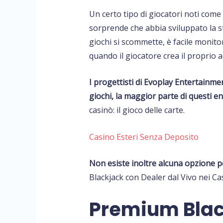
Un certo tipo di giocatori noti come
sorprende che abbia sviluppato la st
giochi si scommette, è facile monitor
quando il giocatore crea il proprio 
I progettisti di Evoplay Entertainme
giochi, la maggior parte di questi en
casinò: il gioco delle carte.
Casino Esteri Senza Deposito
Non esiste inoltre alcuna opzione pe
Blackjack con Dealer dal Vivo nei Ca
Premium Blac