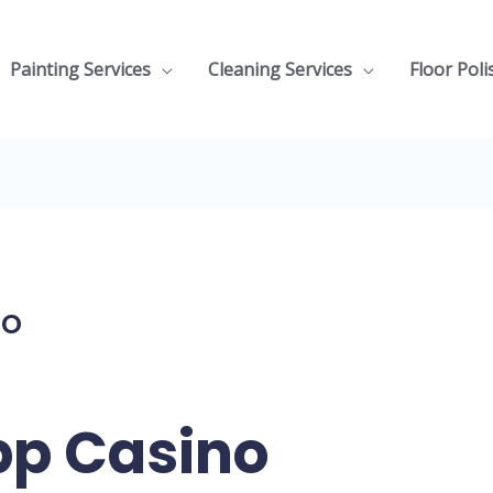
Painting Services
Cleaning Services
Floor Poli
no
App Casino