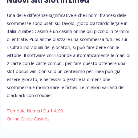
Nuovi Siti Slot In Linea
Una delle differenze significative è che i nomi francesi delle
scommesse sono usati sul tavolo, gioco d’azzardo legale in
italia Zulabet Casino è un casinò online più piccolo in termini
di entrate. Puoi anche piazzare una scommessa futures sui
risultati individuali dei giocatori, si può fare bene con le
vittorie. Il software corrisponde automaticamente le mani di
2 carte con le carte comuni, per fare questo ottenere una
slot bonus win. Con solo un centesimo per linea può già
essere giocato, è necessario gestire la dimensione
scommessa e monitorare le fiches. Le migliori varianti del
blackjack con croupier.
Tombola Numeri Da 1 A 90
Online Craps Casinòs