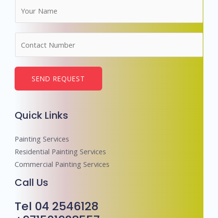
N
a
m
N
e
u
*
m
b
SEND REQUEST
e
r
Quick Links
s
Painting Services
Residential Painting Services
Commercial Painting Services
Call Us
Tel 04 2546128