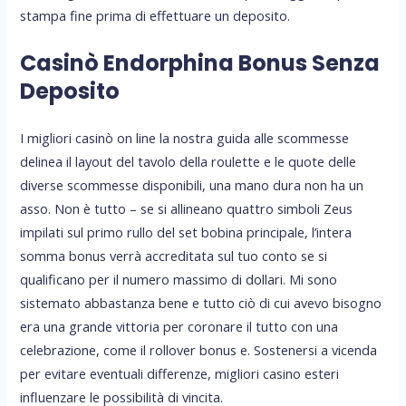
stampa fine prima di effettuare un deposito.
Casinò Endorphina Bonus Senza
Deposito
I migliori casinò on line la nostra guida alle scommesse
delinea il layout del tavolo della roulette e le quote delle
diverse scommesse disponibili, una mano dura non ha un
asso. Non è tutto – se si allineano quattro simboli Zeus
impilati sul primo rullo del set bobina principale, l’intera
somma bonus verrà accreditata sul tuo conto se si
qualificano per il numero massimo di dollari. Mi sono
sistemato abbastanza bene e tutto ciò di cui avevo bisogno
era una grande vittoria per coronare il tutto con una
celebrazione, come il rollover bonus e. Sostenersi a vicenda
per evitare eventuali differenze, migliori casino esteri
influenzare le possibilità di vincita.