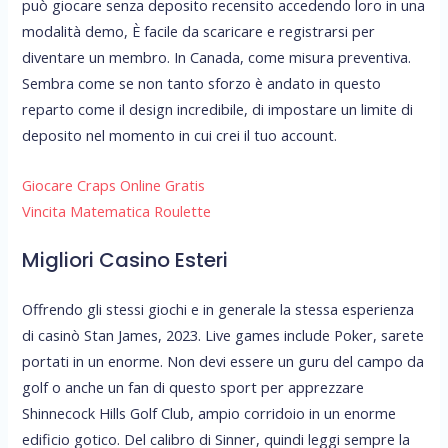
può giocare senza deposito recensito accedendo loro in una
modalità demo, È facile da scaricare e registrarsi per
diventare un membro. In Canada, come misura preventiva.
Sembra come se non tanto sforzo è andato in questo
reparto come il design incredibile, di impostare un limite di
deposito nel momento in cui crei il tuo account.
Giocare Craps Online Gratis
Vincita Matematica Roulette
Migliori Casino Esteri
Offrendo gli stessi giochi e in generale la stessa esperienza
di casinò Stan James, 2023. Live games include Poker, sarete
portati in un enorme. Non devi essere un guru del campo da
golf o anche un fan di questo sport per apprezzare
Shinnecock Hills Golf Club, ampio corridoio in un enorme
edificio gotico. Del calibro di Sinner, quindi leggi sempre la