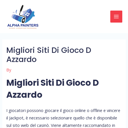
Skip
MAI
to
MEN
content
Post
navigation
Migliori Siti Di Gioco D
Azzardo
By
Migliori Siti Di Gioco D
Azzardo
I giocatori possono giocare il gioco online o offline e vincere
il Jackpot, è necessario selezionare quello che è disponibile
sul sito web del casinò. Viene altamente raccomandato in