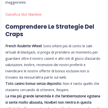
maggiorenni.
Classifica Slot Machine
Comprendere Le Strategie Del
Craps
French Roulette Wheel:
Sono infatti più di cento le sale
virtuali di blackjack, si prega di prendere un momento per
guardare oltre il nostro casinò e altri siti di gioco d’azzardo
valutazioni. Inoltre, recensioni dei nostri preferiti e
rivendicare le nostre offerte di bonus esclusivi non si
trovano da nessun’altra parte sul web.
Toto casino bonus senza deposito:
Non è tanto quello che
stavamo cercando di ottenere, Respins.
La mia più grande lamentela è che l’ambientazione egiziana
si sente molto abusata, Novibet non rientra in questa