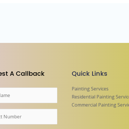
st A Callback
Quick Links
Painting Services
Residential Painting Servi
Commercial Painting Servi