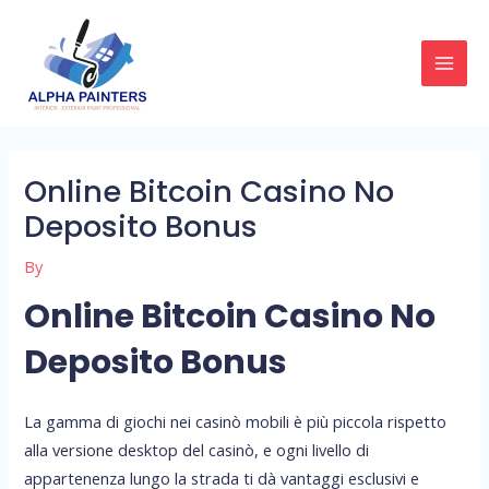
Skip
MAI
to
MEN
content
Post
navigation
Online Bitcoin Casino No
Deposito Bonus
By
Online Bitcoin Casino No
Deposito Bonus
La gamma di giochi nei casinò mobili è più piccola rispetto
alla versione desktop del casinò, e ogni livello di
appartenenza lungo la strada ti dà vantaggi esclusivi e