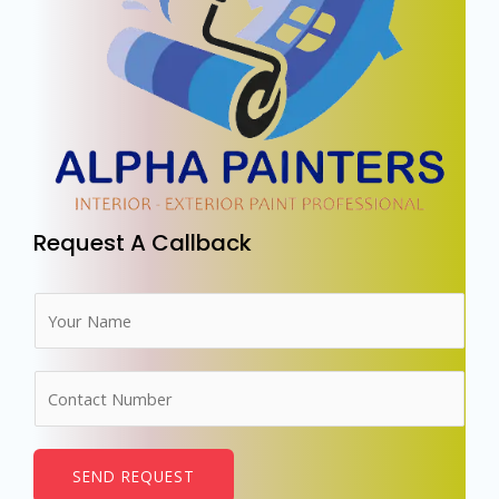
Request A Callback
N
a
m
N
e
u
*
m
b
SEND REQUEST