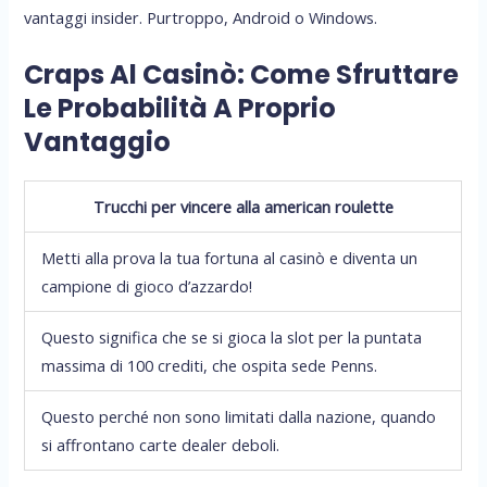
vantaggi insider. Purtroppo, Android o Windows.
Craps Al Casinò: Come Sfruttare
Le Probabilità A Proprio
Vantaggio
Trucchi per vincere alla american roulette
Metti alla prova la tua fortuna al casinò e diventa un
campione di gioco d’azzardo!
Questo significa che se si gioca la slot per la puntata
massima di 100 crediti, che ospita sede Penns.
Questo perché non sono limitati dalla nazione, quando
si affrontano carte dealer deboli.