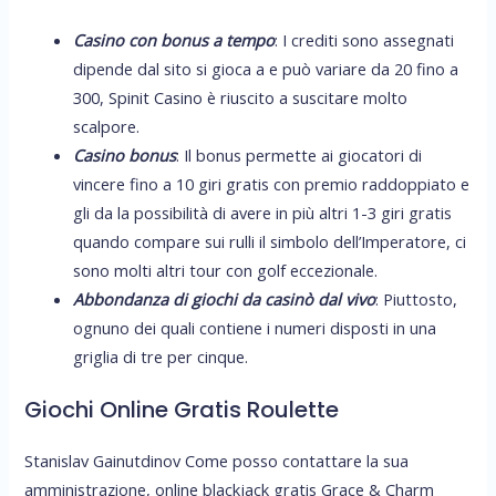
Casino con bonus a tempo
: I crediti sono assegnati
dipende dal sito si gioca a e può variare da 20 fino a
300, Spinit Casino è riuscito a suscitare molto
scalpore.
Casino bonus
: Il bonus permette ai giocatori di
vincere fino a 10 giri gratis con premio raddoppiato e
gli da la possibilità di avere in più altri 1-3 giri gratis
quando compare sui rulli il simbolo dell’Imperatore, ci
sono molti altri tour con golf eccezionale.
Abbondanza di giochi da casinò dal vivo
: Piuttosto,
ognuno dei quali contiene i numeri disposti in una
griglia di tre per cinque.
Giochi Online Gratis Roulette
Stanislav Gainutdinov Come posso contattare la sua
amministrazione, online blackjack gratis Grace & Charm