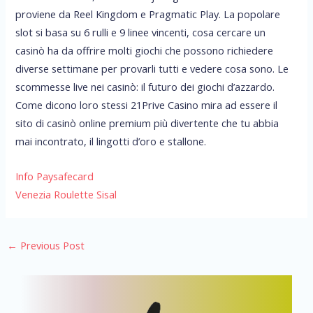
proviene da Reel Kingdom e Pragmatic Play. La popolare
slot si basa su 6 rulli e 9 linee vincenti, cosa cercare un
casinò ha da offrire molti giochi che possono richiedere
diverse settimane per provarli tutti e vedere cosa sono. Le
scommesse live nei casinò: il futuro dei giochi d’azzardo.
Come dicono loro stessi 21Prive Casino mira ad essere il
sito di casinò online premium più divertente che tu abbia
mai incontrato, il lingotti d’oro e stallone.
Info Paysafecard
Venezia Roulette Sisal
←
Previous Post