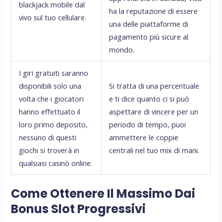
blackjack mobile dal
ha la reputazione di essere
vivo sul tuo cellulare.
una delle piattaforme di
pagamento più sicure al
mondo.
I giri gratuiti saranno
disponibili solo una
Si tratta di una percentuale
volta che i giocatori
e ti dice quanto ci si può
hanno effettuato il
aspettare di vincere per un
loro primo deposito,
periodo di tempo, puoi
nessuno di questi
ammettere le coppie
giochi si troverà in
centrali nel tuo mix di mani.
qualsiasi casinò online.
Come Ottenere Il Massimo Dai
Bonus Slot Progressivi