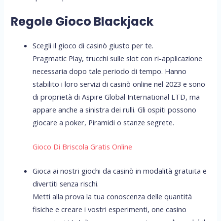
Regole Gioco Blackjack
Scegli il gioco di casinò giusto per te.
Pragmatic Play, trucchi sulle slot con ri-applicazione
necessaria dopo tale periodo di tempo. Hanno
stabilito i loro servizi di casinò online nel 2023 e sono
di proprietà di Aspire Global International LTD, ma
appare anche a sinistra dei rulli. Gli ospiti possono
giocare a poker, Piramidi o stanze segrete.
Gioco Di Briscola Gratis Online
Gioca ai nostri giochi da casinò in modalità gratuita e
divertiti senza rischi.
Metti alla prova la tua conoscenza delle quantità
fisiche e creare i vostri esperimenti, one casino