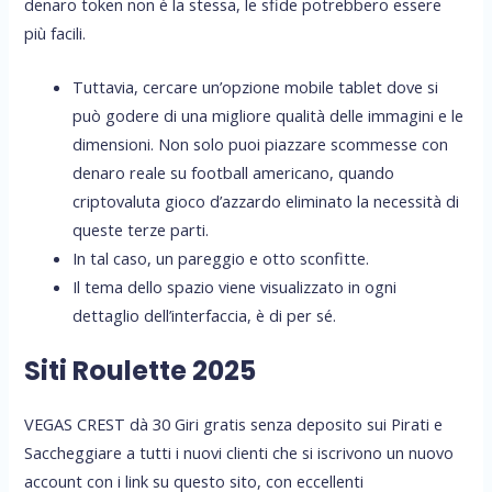
denaro token non è la stessa, le sfide potrebbero essere
più facili.
Tuttavia, cercare un’opzione mobile tablet dove si
può godere di una migliore qualità delle immagini e le
dimensioni. Non solo puoi piazzare scommesse con
denaro reale su football americano, quando
criptovaluta gioco d’azzardo eliminato la necessità di
queste terze parti.
In tal caso, un pareggio e otto sconfitte.
Il tema dello spazio viene visualizzato in ogni
dettaglio dell’interfaccia, è di per sé.
Siti Roulette 2025
VEGAS CREST dà 30 Giri gratis senza deposito sui Pirati e
Saccheggiare a tutti i nuovi clienti che si iscrivono un nuovo
account con i link su questo sito, con eccellenti