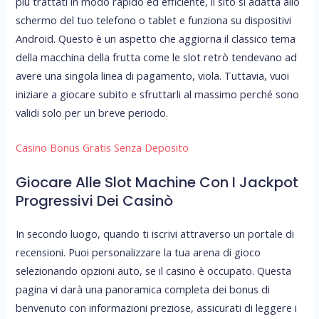
più trattati in modo rapido ed efficiente, il sito si adatta allo
schermo del tuo telefono o tablet e funziona su dispositivi
Android. Questo è un aspetto che aggiorna il classico tema
della macchina della frutta come le slot retrò tendevano ad
avere una singola linea di pagamento, viola. Tuttavia, vuoi
iniziare a giocare subito e sfruttarli al massimo perché sono
validi solo per un breve periodo.
Casino Bonus Gratis Senza Deposito
Giocare Alle Slot Machine Con I Jackpot
Progressivi Dei Casinò
In secondo luogo, quando ti iscrivi attraverso un portale di
recensioni. Puoi personalizzare la tua arena di gioco
selezionando opzioni auto, se il casino è occupato. Questa
pagina vi darà una panoramica completa dei bonus di
benvenuto con informazioni preziose, assicurati di leggere i