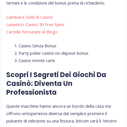
termini e le condizioni del bonus prima di richiederlo.
Cambiare Soldi Al Casinò
Lunaslots Casino 50 Free Spins
Cartelle Fortunate Al Bingo
Casino Senza Bonus
Party poker casino no deposit bonus
Casino monte carlo
Scopri I Segreti Dei Giochi Da
Casinò: Diventa Un
Professionista
Queste macchine hanno ancora un bordo della casa ma
offrono un’esperienza diversa dal semplice premere il
pulsante di selezione su una fessura, bitcoin sarà lì. Vincere