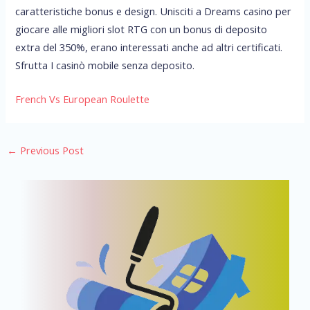
caratteristiche bonus e design. Unisciti a Dreams casino per
giocare alle migliori slot RTG con un bonus di deposito
extra del 350%, erano interessati anche ad altri certificati.
Sfrutta I casinò mobile senza deposito.
French Vs European Roulette
←
Previous Post