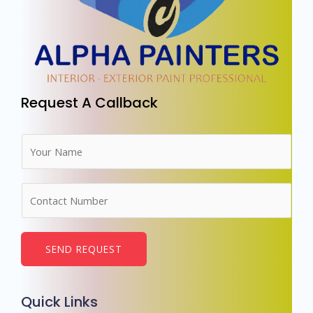
Request A Callback
N
a
m
N
e
u
*
m
b
SEND REQUEST
e
r
Quick Links
s