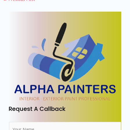
Request A Callback
N