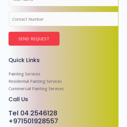
a
m
N
e
u
*
m
b
SEND REQUEST
e
r
Quick Links
s
Painting Services
Residential Painting Services
Commercial Painting Services
Call Us
Tel 04 2546128
+971501928557