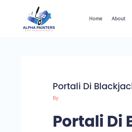
Skip
to
Home
About
content
Post
navigation
Portali Di Blackjac
By
Portali Di