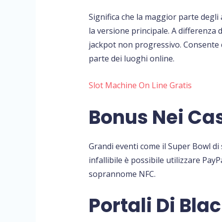
Significa che la maggior parte degl
la versione principale. A differenza 
jackpot non progressivo. Consente d
parte dei luoghi online.
Slot Machine On Line Gratis
Bonus Nei Cas
Grandi eventi come il Super Bowl di 
infallibile è possibile utilizzare PayP
soprannome NFC.
Portali Di Bla