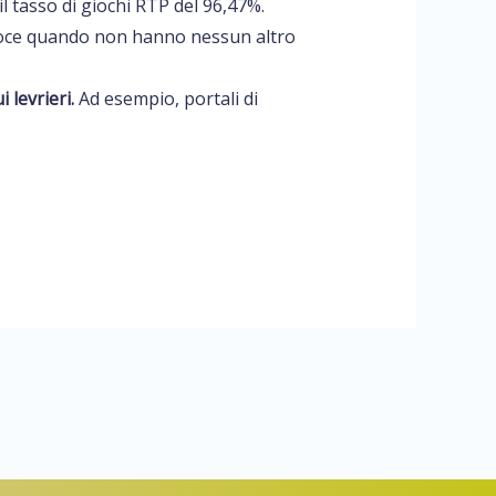
il tasso di giochi RTP del 96,47%.
eloce quando non hanno nessun altro
 levrieri.
Ad esempio, portali di