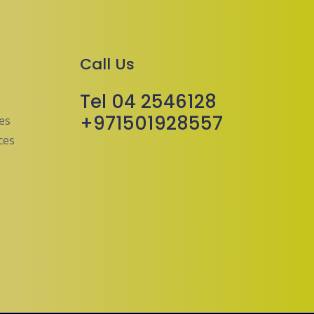
Call Us
Tel 04 2546128
+971501928557
ces
ces