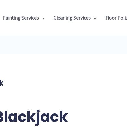
Painting Services
Cleaning Services
Floor Poli
k
 Blackjack