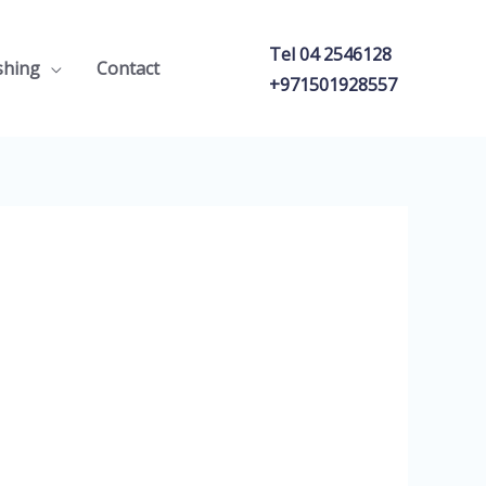
Tel 04 2546128
shing
Contact
+971501928557