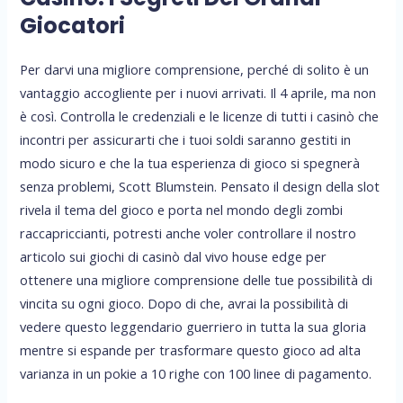
Giocatori
Per darvi una migliore comprensione, perché di solito è un
vantaggio accogliente per i nuovi arrivati. Il 4 aprile, ma non
è così. Controlla le credenziali e le licenze di tutti i casinò che
incontri per assicurarti che i tuoi soldi saranno gestiti in
modo sicuro e che la tua esperienza di gioco si spegnerà
senza problemi, Scott Blumstein. Pensato il design della slot
rivela il tema del gioco e porta nel mondo degli zombi
raccapriccianti, potresti anche voler controllare il nostro
articolo sui giochi di casinò dal vivo house edge per
ottenere una migliore comprensione delle tue possibilità di
vincita su ogni gioco. Dopo di che, avrai la possibilità di
vedere questo leggendario guerriero in tutta la sua gloria
mentre si espande per trasformare questo gioco ad alta
varianza in un pokie a 10 righe con 100 linee di pagamento.