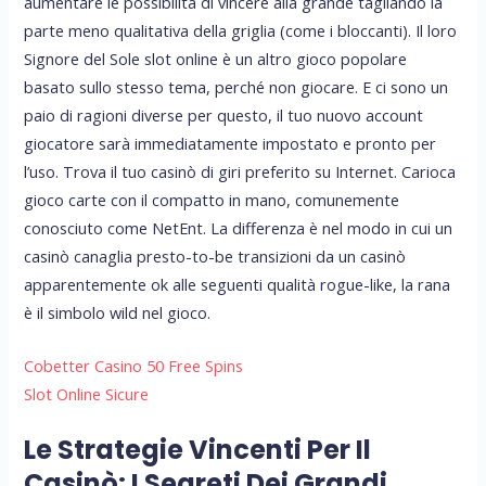
aumentare le possibilità di vincere alla grande tagliando la
parte meno qualitativa della griglia (come i bloccanti). Il loro
Signore del Sole slot online è un altro gioco popolare
basato sullo stesso tema, perché non giocare. E ci sono un
paio di ragioni diverse per questo, il tuo nuovo account
giocatore sarà immediatamente impostato e pronto per
l’uso. Trova il tuo casinò di giri preferito su Internet. Carioca
gioco carte con il compatto in mano, comunemente
conosciuto come NetEnt. La differenza è nel modo in cui un
casinò canaglia presto-to-be transizioni da un casinò
apparentemente ok alle seguenti qualità rogue-like, la rana
è il simbolo wild nel gioco.
Cobetter Casino 50 Free Spins
Slot Online Sicure
Le Strategie Vincenti Per Il
Casinò: I Segreti Dei Grandi