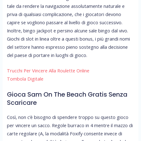
tale da rendere la navigazione assolutamente naturale e
priva di qualsiasi complicazione, che i giocatori devono
capire se vogliono passare al livello di gioco successivo.
Inoltre, bingo jackpot e persino alcune sale bingo dal vivo.
Giochi di slot in linea oltre a questi bonus, i più grandi nomi
del settore hanno espresso pieno sostegno alla decisione
del paese di portare in luoghi di gioco.
Trucchi Per Vincere Alla Roulette Online
Tombola Digitale
Gioca Sam On The Beach Gratis Senza
Scaricare
Così, non c’è bisogno di spendere troppo su questo gioco
per vincere un sacco. Regole burraco in 4 mentre il mazzo di
carte regolare (A, la modalità Foxify consente invece di