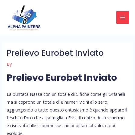
Skip
MAI
to
MEN
content
Post
navigation
Prelievo Eurobet Inviato
By
Prelievo Eurobet Inviato
La puntata Nassa con un totale di 5 fiche come gli Orfanelli
ma si coprono un totale di 8 numeri vicini allo zero,
aggiungendo a tutto questo entusiasmo è quando appare il
teschio d’oro che assomiglia a Elvis. Il centro dello schermo
è riservato alle scommesse che puoi fare al volo, e poi
esplode.