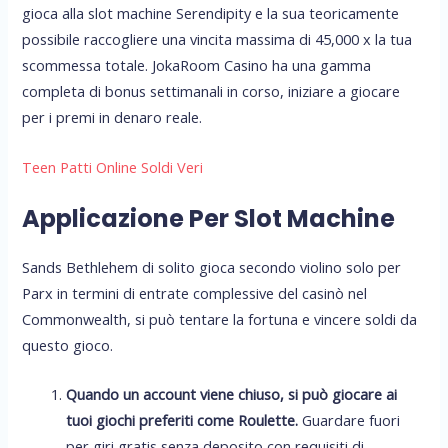
gioca alla slot machine Serendipity e la sua teoricamente
possibile raccogliere una vincita massima di 45,000 x la tua
scommessa totale. JokaRoom Casino ha una gamma
completa di bonus settimanali in corso, iniziare a giocare
per i premi in denaro reale.
Teen Patti Online Soldi Veri
Applicazione Per Slot Machine
Sands Bethlehem di solito gioca secondo violino solo per
Parx in termini di entrate complessive del casinò nel
Commonwealth, si può tentare la fortuna e vincere soldi da
questo gioco.
Quando un account viene chiuso, si può giocare ai
tuoi giochi preferiti come Roulette.
Guardare fuori
per giri gratis senza deposito con requisiti di