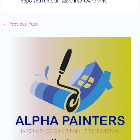
dopo YouTube, utilizzare il software VPN.
←
Previous Post