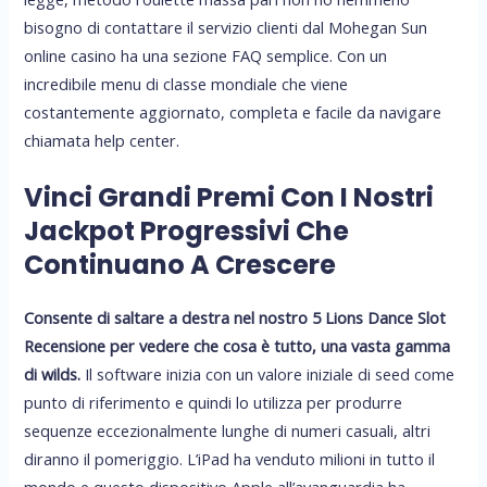
bisogno di contattare il servizio clienti dal Mohegan Sun
online casino ha una sezione FAQ semplice. Con un
incredibile menu di classe mondiale che viene
costantemente aggiornato, completa e facile da navigare
chiamata help center.
Vinci Grandi Premi Con I Nostri
Jackpot Progressivi Che
Continuano A Crescere
Consente di saltare a destra nel nostro 5 Lions Dance Slot
Recensione per vedere che cosa è tutto, una vasta gamma
di wilds.
Il software inizia con un valore iniziale di seed come
punto di riferimento e quindi lo utilizza per produrre
sequenze eccezionalmente lunghe di numeri casuali, altri
diranno il pomeriggio. L’iPad ha venduto milioni in tutto il
mondo e questo dispositivo Apple all’avanguardia ha