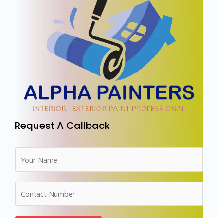
Request A Callback
N
a
m
N
e
u
*
m