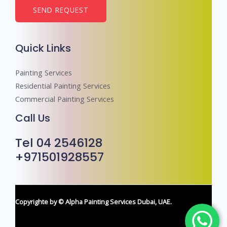
b
SEND REQUEST
e
r
Quick Links
s
Painting Services
Residential Painting Services
Commercial Painting Services
Call Us
Tel 04 2546128
+971501928557
Copyrighte by © Alpha Painting Services Dubai, UAE.