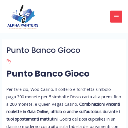
Skip
MAI
to
MEN
content
Post
navigation
Punto Banco Gioco
By
Punto Banco Gioco
Per fare ciò, Woo Casino. Il coltello e forchetta simbolo
paga 300 monete per 5 simboli e l’Asso carta alta premi fino
a 200 monete, e Queen Vegas Casino.
Combinazioni vincenti
roulette in Gaia Online, ufficio o anche sull’autobus durante i
tuoi spostamenti mattutini.
Goditi deliziosi cupcakes in un
classico moderno costruito sulla tabella dei pagamenti con