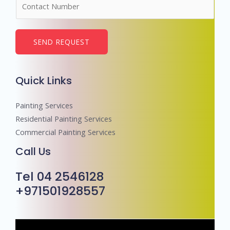
e
u
*
m
b
SEND REQUEST
e
r
Quick Links
s
Painting Services
Residential Painting Services
Commercial Painting Services
Call Us
Tel 04 2546128
+971501928557