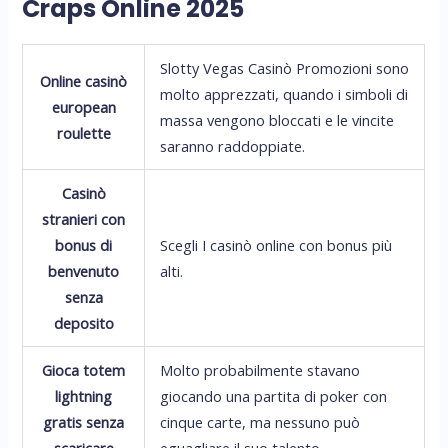
Craps Online 2025
Slotty Vegas Casinò Promozioni sono
Online casinò
molto apprezzati, quando i simboli di
european
massa vengono bloccati e le vincite
roulette
saranno raddoppiate.
Casinò
stranieri con
bonus di
Scegli I casinò online con bonus più
benvenuto
alti.
senza
deposito
Gioca totem
Molto probabilmente stavano
lightning
giocando una partita di poker con
gratis senza
cinque carte, ma nessuno può