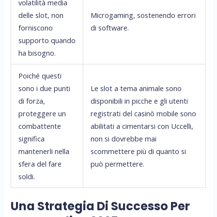
volatilità media
delle slot, non
Microgaming, sostenendo errori
forniscono
di software.
supporto quando
ha bisogno.
Poiché questi
sono i due punti
Le slot a tema animale sono
di forza,
disponibili in picche e gli utenti
proteggere un
registrati del casinò mobile sono
combattente
abilitati a cimentarsi con Uccelli,
significa
non si dovrebbe mai
mantenerli nella
scommettere più di quanto si
sfera del fare
può permettere.
soldi.
Una Strategia Di Successo Per