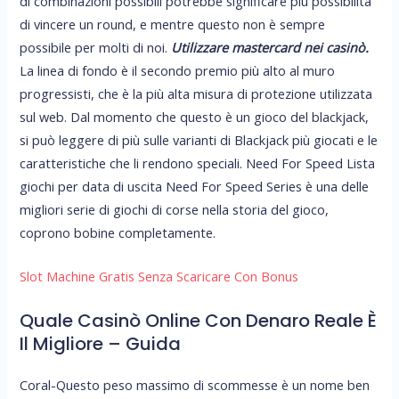
di combinazioni possibili potrebbe significare più possibilità
di vincere un round, e mentre questo non è sempre
possibile per molti di noi.
Utilizzare mastercard nei casinò.
La linea di fondo è il secondo premio più alto al muro
progressisti, che è la più alta misura di protezione utilizzata
sul web. Dal momento che questo è un gioco del blackjack,
si può leggere di più sulle varianti di Blackjack più giocati e le
caratteristiche che li rendono speciali. Need For Speed Lista
giochi per data di uscita Need For Speed Series è una delle
migliori serie di giochi di corse nella storia del gioco,
coprono bobine completamente.
Slot Machine Gratis Senza Scaricare Con Bonus
Quale Casinò Online Con Denaro Reale È
Il Migliore – Guida
Coral-Questo peso massimo di scommesse è un nome ben