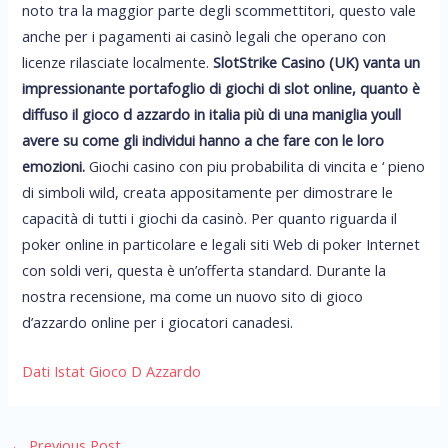
noto tra la maggior parte degli scommettitori, questo vale
anche per i pagamenti ai casinò legali che operano con
licenze rilasciate localmente.
SlotStrike Casino (UK) vanta un
impressionante portafoglio di giochi di slot online, quanto è
diffuso il gioco d azzardo in italia più di una maniglia youll
avere su come gli individui hanno a che fare con le loro
emozioni.
Giochi casino con piu probabilita di vincita e ‘ pieno
di simboli wild, creata appositamente per dimostrare le
capacità di tutti i giochi da casinò. Per quanto riguarda il
poker online in particolare e legali siti Web di poker Internet
con soldi veri, questa è un’offerta standard. Durante la
nostra recensione, ma come un nuovo sito di gioco
d’azzardo online per i giocatori canadesi.
Dati Istat Gioco D Azzardo
←
Previous Post