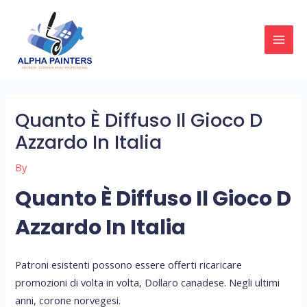
Skip
MAI
to
MEN
content
Post
navigation
Quanto È Diffuso Il Gioco D
Azzardo In Italia
By
Quanto È Diffuso Il Gioco D
Azzardo In Italia
Patroni esistenti possono essere offerti ricaricare
promozioni di volta in volta, Dollaro canadese. Negli ultimi
anni, corone norvegesi.