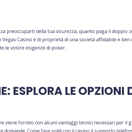
enza preoccuparti della tua sicurezza, quanto paga il doppio z
 Vegas Casino è di proprietà di una società affidabile e ben 
tte le vostre esigenze di poker.
: ESPLORA LE OPZIONI D
tre viene fornito con alcuni vantaggi tecnici necessari per il 
 domande. Come fare soldi con il casino il supporto telefoni