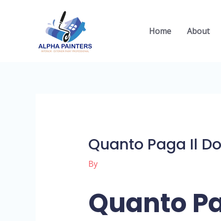
Skip
to
Home
About
content
Post
navigation
Quanto Paga Il Do
By
Quanto Pag