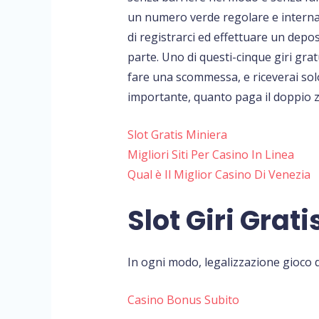
un numero verde regolare e interna
di registrarci ed effettuare un depos
parte. Uno di questi-cinque giri grat
fare una scommessa, e riceverai sol
importante, quanto paga il doppio zer
Slot Gratis Miniera
Migliori Siti Per Casino In Linea
Qual è Il Miglior Casino Di Venezia
Slot Giri Grat
In ogni modo, legalizzazione gioco 
Casino Bonus Subito