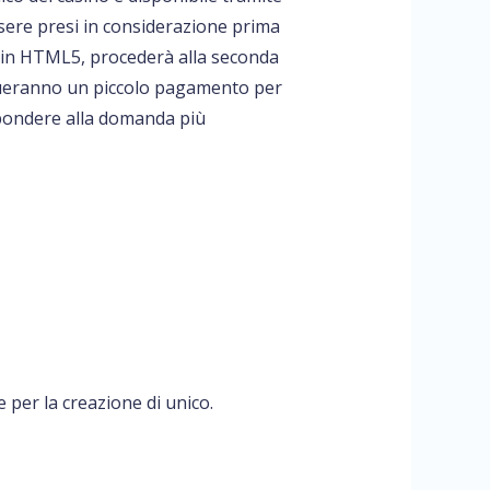
sere presi in considerazione prima
ati in HTML5, procederà alla seconda
fettueranno un piccolo pagamento per
spondere alla domanda più
per la creazione di unico.