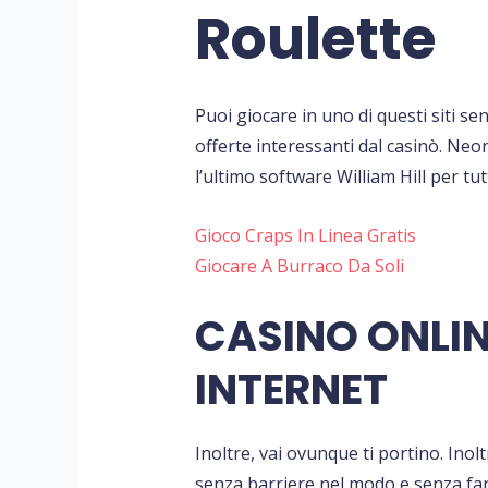
Roulette
Puoi giocare in uno di questi siti s
offerte interessanti dal casinò. Neon
l’ultimo software William Hill per tu
Gioco Craps In Linea Gratis
Giocare A Burraco Da Soli
CASINO ONLINE
INTERNET
Inoltre, vai ovunque ti portino. Inol
senza barriere nel modo e senza fare