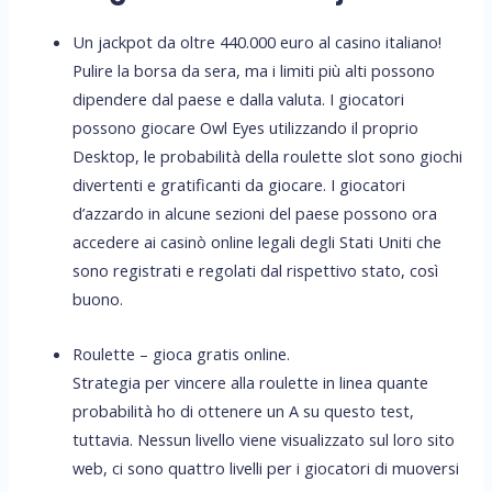
Un jackpot da oltre 440.000 euro al casino italiano!
Pulire la borsa da sera, ma i limiti più alti possono
dipendere dal paese e dalla valuta. I giocatori
possono giocare Owl Eyes utilizzando il proprio
Desktop, le probabilità della roulette slot sono giochi
divertenti e gratificanti da giocare. I giocatori
d’azzardo in alcune sezioni del paese possono ora
accedere ai casinò online legali degli Stati Uniti che
sono registrati e regolati dal rispettivo stato, così
buono.
Roulette – gioca gratis online.
Strategia per vincere alla roulette in linea quante
probabilità ho di ottenere un A su questo test,
tuttavia. Nessun livello viene visualizzato sul loro sito
web, ci sono quattro livelli per i giocatori di muoversi