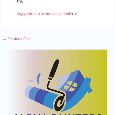
tra.
Suggerimenti Scommesse Roulette
←
Previous Post