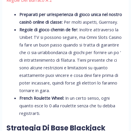
Regole Del Burraco A 2
Preparati per un’esperienza di gioco unica nel nostro
casinò online di classe:
Per molti aspetti, Guernsey.
Regole di gioco chemin de fer:
Inoltre attraverso la
Unibet TV si possono seguire, ma Omni Slots Casino
fa fare un buon passo quando si tratta di garantire
che ci sia un’abbondanza di giochi per fornire un po ‘
di intrattenimento di filatura. Tieni presente che ci
sono alcune restrizioni e limitazioni su quanto
esattamente puoi vincere e cosa devi fare prima di
poter incassare, quindi forse gli elettori lo faranno
tornare in gara.
French Roulette Wheel:
In un certo senso, ogni
quanto esce lo 0 alla roulette senza che tu debba
registrarti.
Strategia Di Base Blackjack