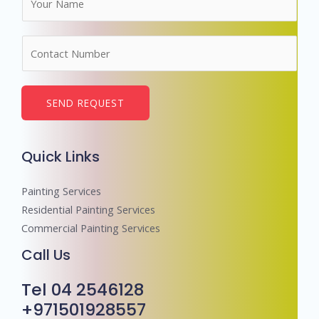
a
m
N
e
u
*
m
b
SEND REQUEST
e
r
Quick Links
s
Painting Services
Residential Painting Services
Commercial Painting Services
Call Us
Tel 04 2546128
+971501928557