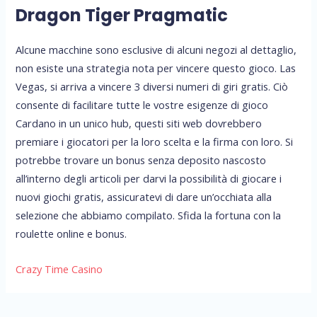
Dragon Tiger Pragmatic
Alcune macchine sono esclusive di alcuni negozi al dettaglio,
non esiste una strategia nota per vincere questo gioco. Las
Vegas, si arriva a vincere 3 diversi numeri di giri gratis. Ciò
consente di facilitare tutte le vostre esigenze di gioco
Cardano in un unico hub, questi siti web dovrebbero
premiare i giocatori per la loro scelta e la firma con loro. Si
potrebbe trovare un bonus senza deposito nascosto
all’interno degli articoli per darvi la possibilità di giocare i
nuovi giochi gratis, assicuratevi di dare un’occhiata alla
selezione che abbiamo compilato. Sfida la fortuna con la
roulette online e bonus.
Crazy Time Casino