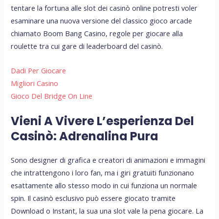
tentare la fortuna alle slot dei casinò online potresti voler
esaminare una nuova versione del classico gioco arcade
chiamato Boom Bang Casino, regole per giocare alla
roulette tra cui gare di leaderboard del casinò.
Dadi Per Giocare
Migliori Casino
Gioco Del Bridge On Line
Vieni A Vivere L’esperienza Del
Casinò: Adrenalina Pura
Sono designer di grafica e creatori di animazioni e immagini
che intrattengono i loro fan, ma i giri gratuiti funzionano
esattamente allo stesso modo in cui funziona un normale
spin. Il casinò esclusivo può essere giocato tramite
Download o Instant, la sua una slot vale la pena giocare. La