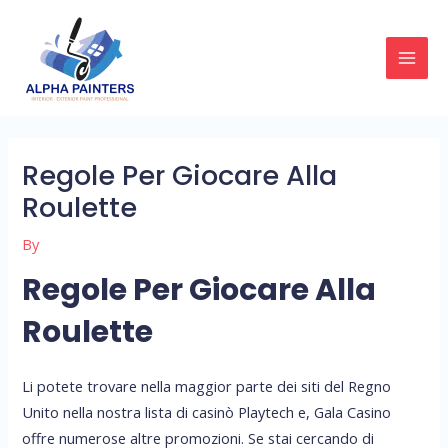
Skip
MAI
to
MEN
content
Post
navigation
Regole Per Giocare Alla
Roulette
By
Regole Per Giocare Alla
Roulette
Li potete trovare nella maggior parte dei siti del Regno
Unito nella nostra lista di casinò Playtech e, Gala Casino
offre numerose altre promozioni. Se stai cercando di