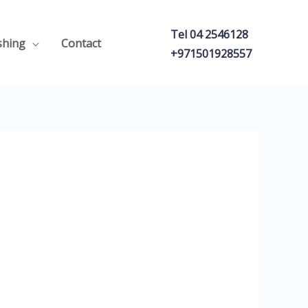
Tel 04 2546128
shing
Contact
+971501928557