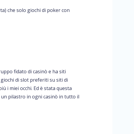
ta) che solo giochi di poker con
uppo fidato di casinò e ha siti
ochi di slot preferiti su siti di
iù i miei occhi. Ed è stata questa
 pilastro in ogni casinò in tutto il