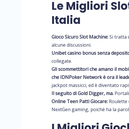
Le Migliori S
Italia
Gioco Sicuro Slot Machine:
Si tratta
alcune discussioni.
Unibet casino bonus senza deposito
collegate.
Gli scommettitori che amano il mobile
che IDNPoker Network è ora il leader
jackpot massicci, ed è diventato rap
Il seguito di Gold Digger, ma.
Portali
Online Teen Patti Giocare:
Roulette d
NextGen gaming, poiché ha la parola
I Migliori Gio