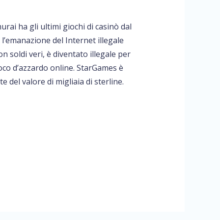
rai ha gli ultimi giochi di casinò dal
’emanazione del Internet illegale
 soldi veri, è diventato illegale per
gioco d’azzardo online. StarGames è
e del valore di migliaia di sterline.