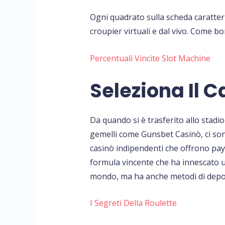
Ogni quadrato sulla scheda caratteri
croupier virtuali e dal vivo. Come bo
Percentuali Vincite Slot Machine
Seleziona Il C
Da quando si è trasferito allo stadi
gemelli come Gunsbet Casinò, ci sono s
casinò indipendenti che offrono payou
formula vincente che ha innescato un
mondo, ma ha anche metodi di depos
I Segreti Della Roulette