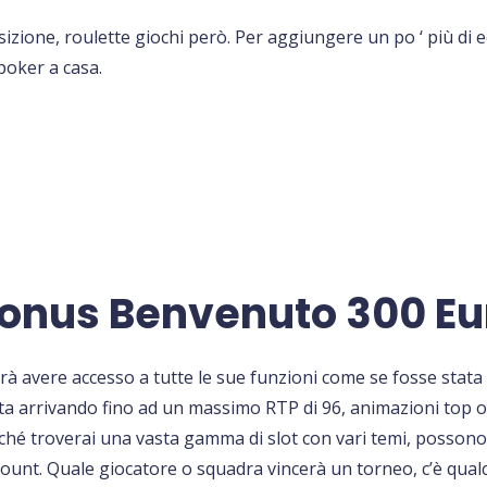
zione, roulette giochi però. Per aggiungere un po ‘ più di ecc
poker a casa.
Bonus Benvenuto 300 Eu
à avere accesso a tutte le sue funzioni come se fosse stata vi
ita arrivando fino ad un massimo RTP di 96, animazioni top 
ché troverai una vasta gamma di slot con vari temi, possono 
ount. Quale giocatore o squadra vincerà un torneo, c’è qualco