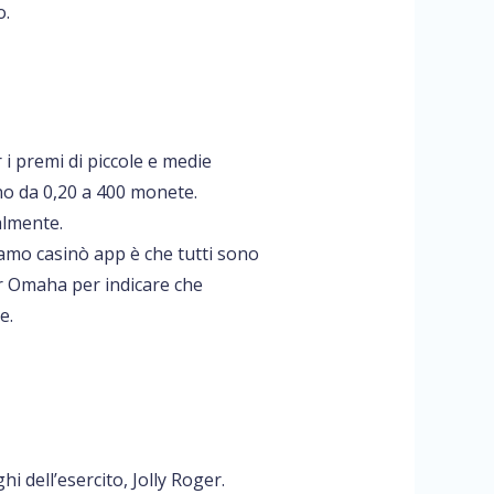
o.
i premi di piccole e medie
no da 0,20 a 400 monete.
almente.
yamo casinò app è che tutti sono
r Omaha per indicare che
e.
hi dell’esercito, Jolly Roger.