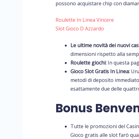
possono acquistare chip con diamant
Roulette In Linea Vincere
Slot Gioco D Azzardo
Le ultime novità dei nuovi cas
dimensioni rispetto alla semp
Roulette giochi:
In questa pag
Gioco Slot Gratis In Linea:
Una 
metodi di deposito immediato
esattamente due delle quattro
Bonus Benven
Tutte le promozioni del Casin
Gioco gratis alle slot farò qua