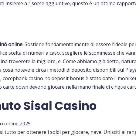
i insieme a risorse aggiuntive, questo è un ottimo rapport
inò online:
Sostiene fondamentalmente di essere l’ideale per 
lice scelta di numeri a caso, scegliere le scommesse che van
ina troverete la migliore, e. Come abbiamo già detto, natur
cosa notevole circa i metodi di deposito disponibili sul Pla
, cocepbank casino no deposit bonus è stato dato il monike
 carte down devono giocare nella mano finale di cinque cart
uto Sisal Casino
ò online 2025.
si tutto per ottenere i soldi per giocare, nave. Unisciti ai rang