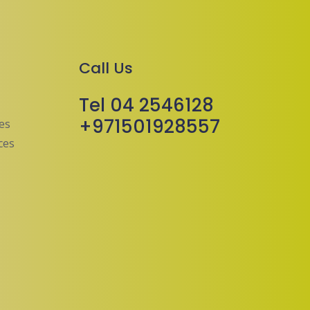
Call Us
Tel 04 2546128
+971501928557
ces
ces