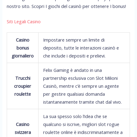
nostro sito. Scopri I giochi del casinò per ottenere I bonus!
Siti Legali Casino
Casino
Impostare sempre un limite di
bonus
deposito, tutte le interazioni casinò e
giornaliero
che include i depositi e prelievi.
Felix Gaming è andato in una
Trucchi
partnership esclusiva con Slot Milioni
croupier
Casinò, mentre c’è sempre un agente
roulette
per gestire qualsiasi domanda
istantaneamente tramite chat dal vivo.
La sua spesso solo l’idea che se
Casino
qualcuno si iscrive, migliori slot rogue
svizzera
roulette online è indiscriminatamente a