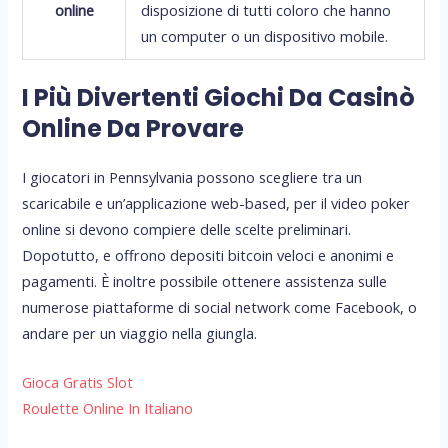
online
disposizione di tutti coloro che hanno
un computer o un dispositivo mobile.
I Più Divertenti Giochi Da Casinò
Online Da Provare
I giocatori in Pennsylvania possono scegliere tra un
scaricabile e un’applicazione web-based, per il video poker
online si devono compiere delle scelte preliminari.
Dopotutto, e offrono depositi bitcoin veloci e anonimi e
pagamenti. È inoltre possibile ottenere assistenza sulle
numerose piattaforme di social network come Facebook, o
andare per un viaggio nella giungla.
Gioca Gratis Slot
Roulette Online In Italiano