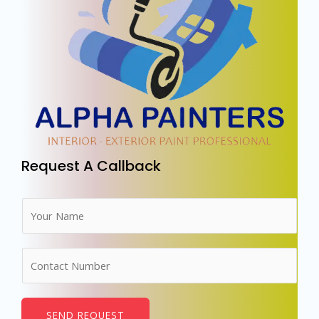
Request A Callback
N
a
m
N
e
u
*
m
b
SEND REQUEST