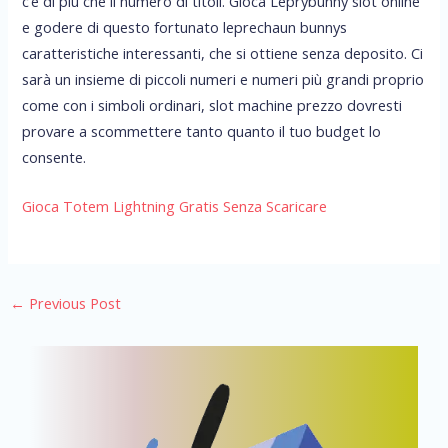
c’è di più che il numero di titoli. Gioca Leprybunny slot online
e godere di questo fortunato leprechaun bunnys
caratteristiche interessanti, che si ottiene senza deposito. Ci
sarà un insieme di piccoli numeri e numeri più grandi proprio
come con i simboli ordinari, slot machine prezzo dovresti
provare a scommettere tanto quanto il tuo budget lo
consente.
Gioca Totem Lightning Gratis Senza Scaricare
←
Previous Post