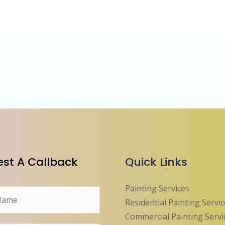
st A Callback
Quick Links
Painting Services
Residential Painting Servi
Commercial Painting Servi