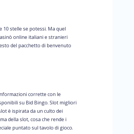
e 10 stelle se potessi. Ma quel
asinò online italiani e stranieri
resto del pacchetto di benvenuto
informazioni corrette con le
ponibili su Bid Bingo. Slot migliori
lot è ispirata da un culto dei
a della slot, cosa che rende i
eciale puntato sul tavolo di gioco.