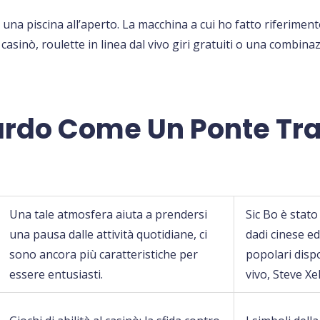
na piscina all’aperto. La macchina a cui ho fatto riferiment
 casinò, roulette in linea dal vivo giri gratuiti o una combina
zardo Come Un Ponte Tra
Una tale atmosfera aiuta a prendersi
Sic Bo è stato
una pausa dalle attività quotidiane, ci
dadi cinese ed
sono ancora più caratteristiche per
popolari dispo
essere entusiasti.
vivo, Steve Xel