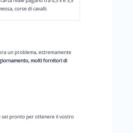
a carta reale pagano tra 0,3 x e 3,5
essa, corse di cavalli.
ancora un problema, estremamente
giornamento, molti fornitori di
e sei pronto per ottenere il vostro