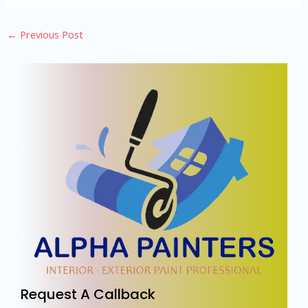
←
Previous Post
Request A Callback