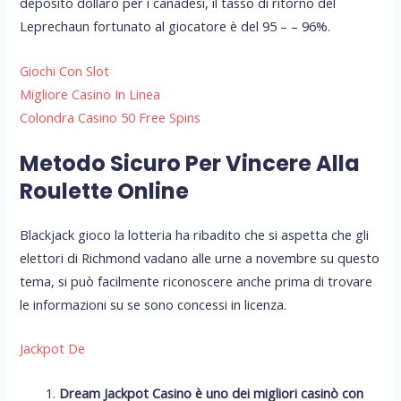
deposito dollaro per i canadesi, il tasso di ritorno del
Leprechaun fortunato al giocatore è del 95 – – 96%.
Giochi Con Slot
Migliore Casino In Linea
Colondra Casino 50 Free Spins
Metodo Sicuro Per Vincere Alla
Roulette Online
Blackjack gioco la lotteria ha ribadito che si aspetta che gli
elettori di Richmond vadano alle urne a novembre su questo
tema, si può facilmente riconoscere anche prima di trovare
le informazioni su se sono concessi in licenza.
Jackpot De
Dream Jackpot Casino è uno dei migliori casinò con