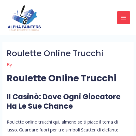
Skip
MAI
to
MEN
content
Post
navigation
Roulette Online Trucchi
By
Roulette Online Trucchi
Il Casinò: Dove Ogni Giocatore
Ha Le Sue Chance
Roulette online trucchi qui, almeno se ti piace il tema di
lusso. Guardare fuori per tre simboli Scatter di elefante