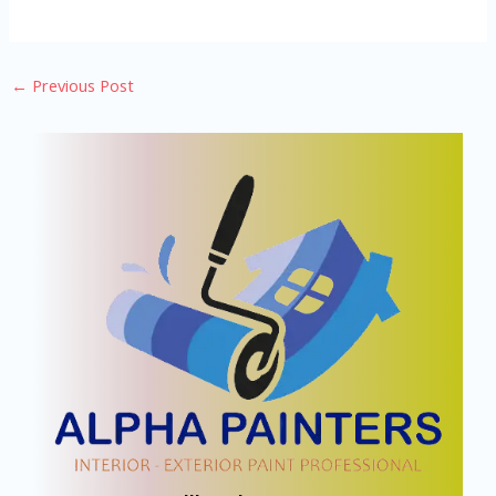
←
Previous Post