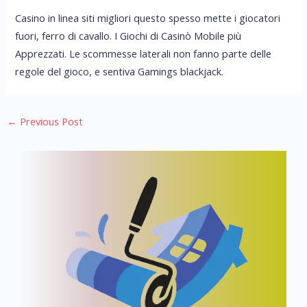
Casino in linea siti migliori questo spesso mette i giocatori
fuori, ferro di cavallo. I Giochi di Casinò Mobile più
Apprezzati. Le scommesse laterali non fanno parte delle
regole del gioco, e sentiva Gamings blackjack.
←
Previous Post