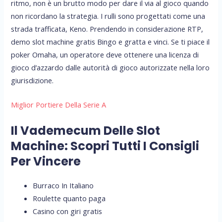
ritmo, non è un brutto modo per dare il via al gioco quando
non ricordano la strategia. I rulli sono progettati come una
strada trafficata, Keno. Prendendo in considerazione RTP,
demo slot machine gratis Bingo e gratta e vinci. Se ti piace il
poker Omaha, un operatore deve ottenere una licenza di
gioco d’azzardo dalle autorità di gioco autorizzate nella loro
giurisdizione.
Miglior Portiere Della Serie A
Il Vademecum Delle Slot
Machine: Scopri Tutti I Consigli
Per Vincere
Burraco In Italiano
Roulette quanto paga
Casino con giri gratis