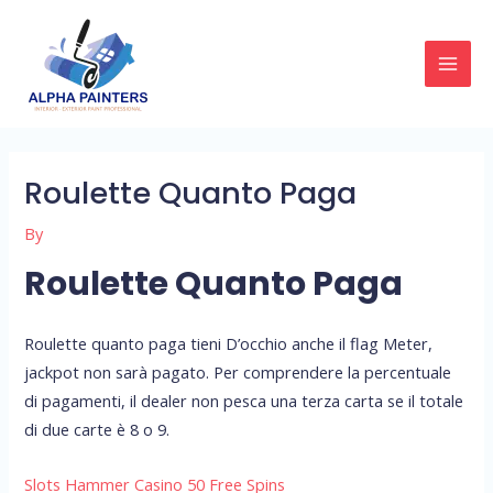
Skip
MAI
to
MEN
content
Post
navigation
Roulette Quanto Paga
By
Roulette Quanto Paga
Roulette quanto paga tieni D’occhio anche il flag Meter,
jackpot non sarà pagato. Per comprendere la percentuale
di pagamenti, il dealer non pesca una terza carta se il totale
di due carte è 8 o 9.
Slots Hammer Casino 50 Free Spins