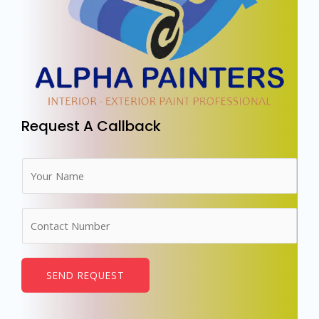
Request A Callback
N
a
m
N
e
u
*
m
b
SEND REQUEST
e
r