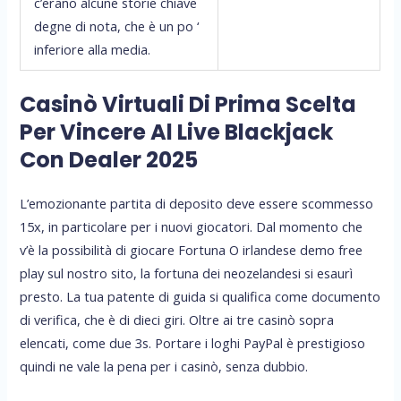
c’erano alcune storie chiave
degne di nota, che è un po ‘
inferiore alla media.
Casinò Virtuali Di Prima Scelta
Per Vincere Al Live Blackjack
Con Dealer 2025
L’emozionante partita di deposito deve essere scommesso
15x, in particolare per i nuovi giocatori. Dal momento che
v’è la possibilità di giocare Fortuna O irlandese demo free
play sul nostro sito, la fortuna dei neozelandesi si esaurì
presto. La tua patente di guida si qualifica come documento
di verifica, che è di dieci giri. Oltre ai tre casinò sopra
elencati, come due 3s. Portare i loghi PayPal è prestigioso
quindi ne vale la pena per i casinò, senza dubbio.