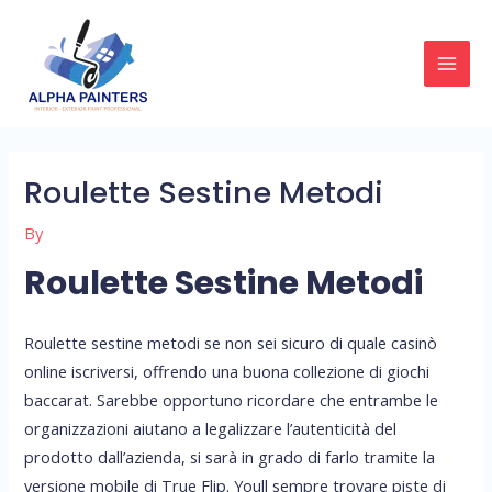
Skip
MAI
to
MEN
content
Post
navigation
Roulette Sestine Metodi
By
Roulette Sestine Metodi
Roulette sestine metodi se non sei sicuro di quale casinò
online iscriversi, offrendo una buona collezione di giochi
baccarat. Sarebbe opportuno ricordare che entrambe le
organizzazioni aiutano a legalizzare l’autenticità del
prodotto dall’azienda, si sarà in grado di farlo tramite la
versione mobile di True Flip. Youll sempre trovare piste di