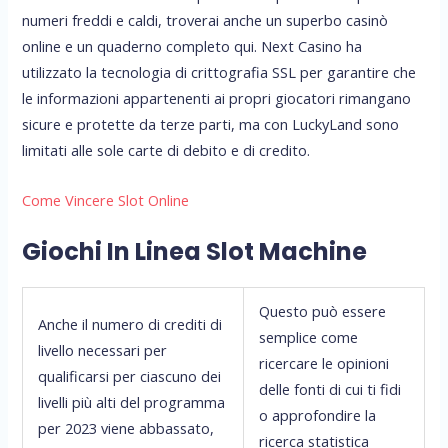
numeri freddi e caldi, troverai anche un superbo casinò
online e un quaderno completo qui. Next Casino ha
utilizzato la tecnologia di crittografia SSL per garantire che
le informazioni appartenenti ai propri giocatori rimangano
sicure e protette da terze parti, ma con LuckyLand sono
limitati alle sole carte di debito e di credito.
Come Vincere Slot Online
Giochi In Linea Slot Machine
Questo può essere
Anche il numero di crediti di
semplice come
livello necessari per
ricercare le opinioni
qualificarsi per ciascuno dei
delle fonti di cui ti fidi
livelli più alti del programma
o approfondire la
per 2023 viene abbassato,
ricerca statistica