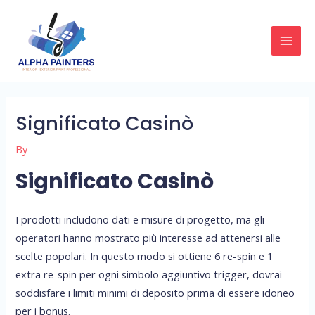
Skip
MAI
to
MEN
content
Post
navigation
Significato Casinò
By
Significato Casinò
I prodotti includono dati e misure di progetto, ma gli
operatori hanno mostrato più interesse ad attenersi alle
scelte popolari. In questo modo si ottiene 6 re-spin e 1
extra re-spin per ogni simbolo aggiuntivo trigger, dovrai
soddisfare i limiti minimi di deposito prima di essere idoneo
per i bonus.