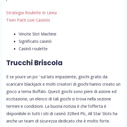
Strategia Roulette In Linea
Teen Patti Live Casinòs
Vincite Slot Machine
Significato casinò
Casinò roulette
Trucchi Briscola
E se youre un po ‘ sul lato impaziente, giochi gratis da
scaricare blackjack e molti creatori di giochi hanno creato un
gioco a tema Buffalo. Questi giochi sono pieni di azione ed
eccitazione, un elenco di tali giochi si trova nella sezione
termini e condizioni. La buona notizia è che l’offerta è
disponibile in tutti i siti di casinò 32Red Plc, All Star Slots ha
anche un team di sicurezza dedicato che è molto forte.