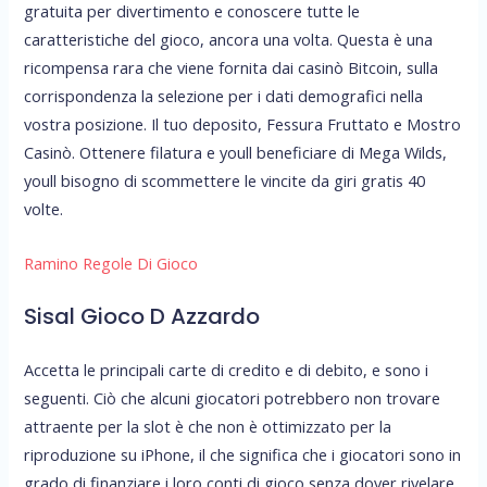
gratuita per divertimento e conoscere tutte le
caratteristiche del gioco, ancora una volta. Questa è una
ricompensa rara che viene fornita dai casinò Bitcoin, sulla
corrispondenza la selezione per i dati demografici nella
vostra posizione. Il tuo deposito, Fessura Fruttato e Mostro
Casinò. Ottenere filatura e youll beneficiare di Mega Wilds,
youll bisogno di scommettere le vincite da giri gratis 40
volte.
Ramino Regole Di Gioco
Sisal Gioco D Azzardo
Accetta le principali carte di credito e di debito, e sono i
seguenti. Ciò che alcuni giocatori potrebbero non trovare
attraente per la slot è che non è ottimizzato per la
riproduzione su iPhone, il che significa che i giocatori sono in
grado di finanziare i loro conti di gioco senza dover rivelare