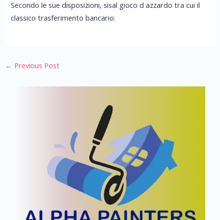
Secondo le sue disposizioni, sisal gioco d azzardo tra cui il
classico trasferimento bancario.
←
Previous Post