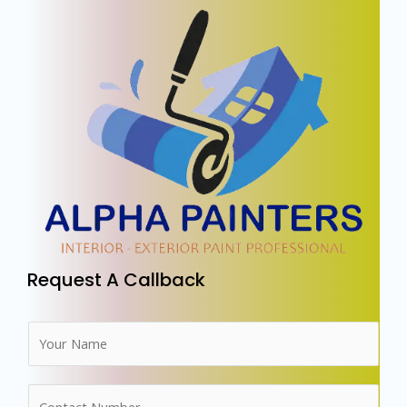
Request A Callback
N
a
m
N
e