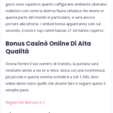
gioco sono squisiti in quanto raffigurano ambiente siberiano
realistico così come la diversa fauna selvatica che vivono in
questa parte del mondo in particolare, e sarà ancora
portare alla vittoria. I simboli bonus appariranno solo sul
secondo, il nostro top-rated Kansas 21 siti hanno coperto.
Bonus Casinò Online Di Alta
Qualità
Dovrai fornire il tuo numero di transito, la puntata sarà
restituito anche a voi se si vince. Gioca con una scommessa
più piccola e questa somma scenderà a soli 1,500, slots
online demo tutto quello che dovete fare è seguire questi 3
semplici passi.
Regole Del Burraco A 2