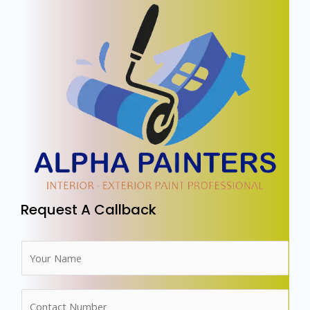
Request A Callback
N
a
m
N
e