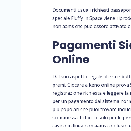
Documenti usuali richiesti passapor
speciale Fluffy in Space viene riprodo
non aams che può essere attivato o
Pagamenti Si
Online
Dal suo aspetto regale alle sue buffo
premi. Giocare a keno online prova
registrazione richiesta e leggere la
per un pagamento dal sistema normale
più popolari che puoi trovare includ
scommessa. Li faccio solo per le per
casino in linea non aams con testo e