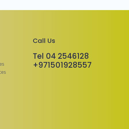
Call Us
Tel 04 2546128
+971501928557
ces
ces