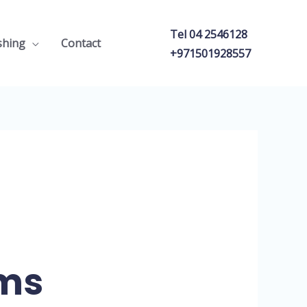
Tel 04 2546128
shing
Contact
+971501928557
ams