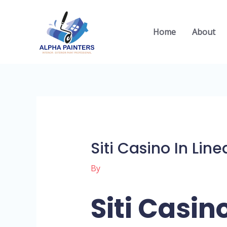
Skip
to
Home
About
content
Post
navigation
Siti Casino In Li
By
Siti Casin