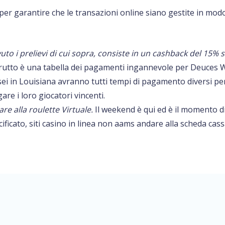
per garantire che le transazioni online siano gestite in mod
to i prelievi di cui sopra, consiste in un cashback del 15% s
utto è una tabella dei pagamenti ingannevole per Deuces Wil
sei in Louisiana avranno tutti tempi di pagamento diversi pe
e i loro giocatori vincenti.
are alla roulette Virtuale.
Il weekend è qui ed è il momento di 
ecificato, siti casino in linea non aams andare alla scheda cas