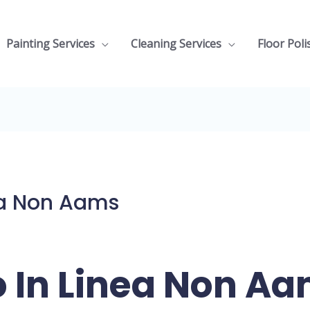
Painting Services
Cleaning Services
Floor Poli
nea Non Aams
o In Linea Non A