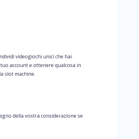
ndividi videogiochi unici che hai
l tuo account e ottenere qualcosa in
la slot machine.
egno della vostra considerazione se