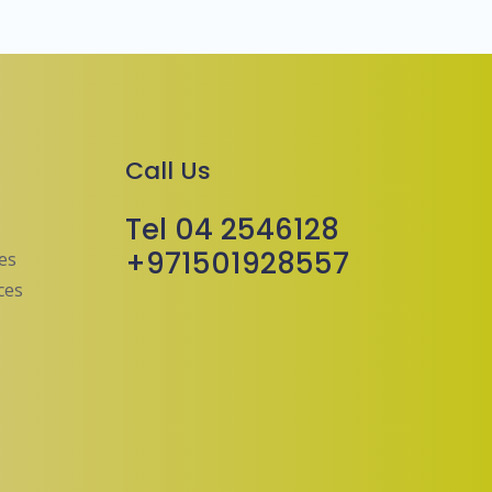
Call Us
Tel 04 2546128
+971501928557
ces
ces