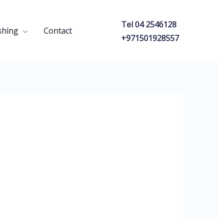
Tel 04 2546128
shing
Contact
+971501928557