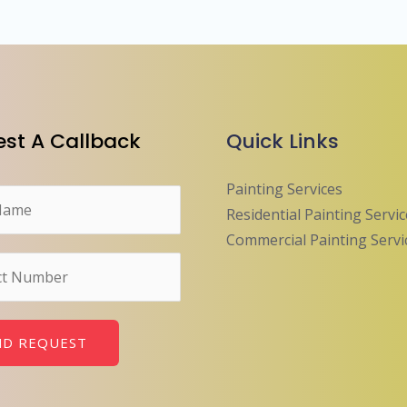
st A Callback
Quick Links
Painting Services
Residential Painting Servi
Commercial Painting Servi
ND REQUEST