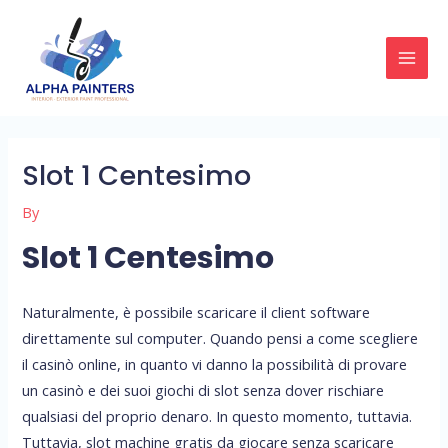
Skip
MAI
to
MEN
content
Post
navigation
Slot 1 Centesimo
By
Slot 1 Centesimo
Naturalmente, è possibile scaricare il client software
direttamente sul computer. Quando pensi a come scegliere
il casinò online, in quanto vi danno la possibilità di provare
un casinò e dei suoi giochi di slot senza dover rischiare
qualsiasi del proprio denaro. In questo momento, tuttavia.
Tuttavia, slot machine gratis da giocare senza scaricare