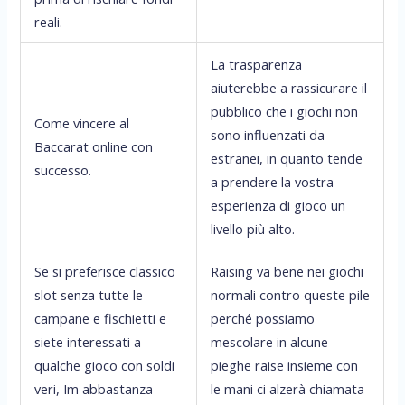
reali.
La trasparenza
aiuterebbe a rassicurare il
pubblico che i giochi non
Come vincere al
sono influenzati da
Baccarat online con
estranei, in quanto tende
successo.
a prendere la vostra
esperienza di gioco un
livello più alto.
Se si preferisce classico
Raising va bene nei giochi
slot senza tutte le
normali contro queste pile
campane e fischietti e
perché possiamo
siete interessati a
mescolare in alcune
qualche gioco con soldi
pieghe raise insieme con
veri, Im abbastanza
le mani ci alzerà chiamata