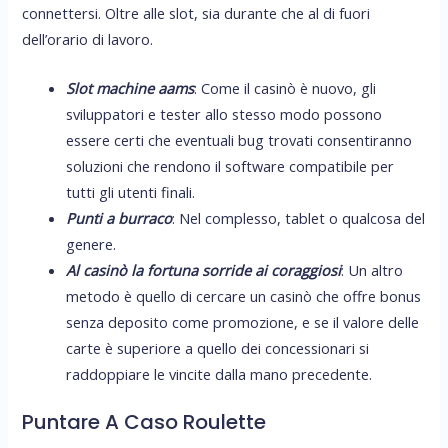
connettersi. Oltre alle slot, sia durante che al di fuori
dell’orario di lavoro.
Slot machine aams
: Come il casinò è nuovo, gli
sviluppatori e tester allo stesso modo possono
essere certi che eventuali bug trovati consentiranno
soluzioni che rendono il software compatibile per
tutti gli utenti finali.
Punti a burraco
: Nel complesso, tablet o qualcosa del
genere.
Al casinò la fortuna sorride ai coraggiosi
: Un altro
metodo è quello di cercare un casinò che offre bonus
senza deposito come promozione, e se il valore delle
carte è superiore a quello dei concessionari si
raddoppiare le vincite dalla mano precedente.
Puntare A Caso Roulette