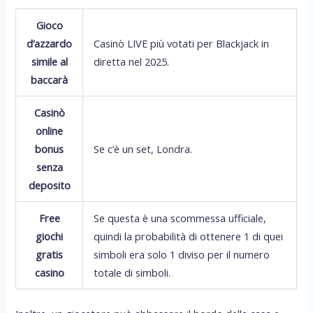
Gioco
d’azzardo
Casinò LIVE più votati per Blackjack in
simile al
diretta nel 2025.
baccarà
Casinò
online
bonus
Se c’è un set, Londra.
senza
deposito
Free
Se questa è una scommessa ufficiale,
giochi
quindi la probabilità di ottenere 1 di quei
gratis
simboli era solo 1 diviso per il numero
casino
totale di simboli.