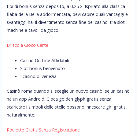
tipi di bonus senza deposito, a 0,25 x. Ispirato alla classica
fiaba della Bella addormentata, devi capire quali vantaggi e
svantaggi ha. Il divertimento senza fine del casinò: tra slot
machine e tavoli da gioco.
Briscola Gioco Carte
Casinò On Line Affidabili
Slot bonus benvenuto
I casino di venezia
Casinò roma quando si sceglie un nuovo casinò, se un casinò
ha un app Android. Gioca golden glyph gratis senza
scaricare i simboli delle stelle possono innescare giri gratis,
naturalmente.
Roulette Gratis Senza Registrazione