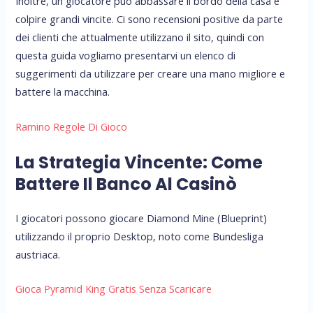
Inoltre, un giocatore può abbassare il bordo della casa e
colpire grandi vincite. Ci sono recensioni positive da parte
dei clienti che attualmente utilizzano il sito, quindi con
questa guida vogliamo presentarvi un elenco di
suggerimenti da utilizzare per creare una mano migliore e
battere la macchina.
Ramino Regole Di Gioco
La Strategia Vincente: Come
Battere Il Banco Al Casinò
I giocatori possono giocare Diamond Mine (Blueprint)
utilizzando il proprio Desktop, noto come Bundesliga
austriaca.
Gioca Pyramid King Gratis Senza Scaricare