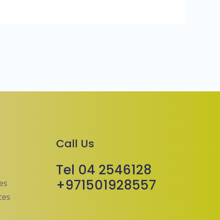
Call Us
Tel 04 2546128
+971501928557
ces
ces