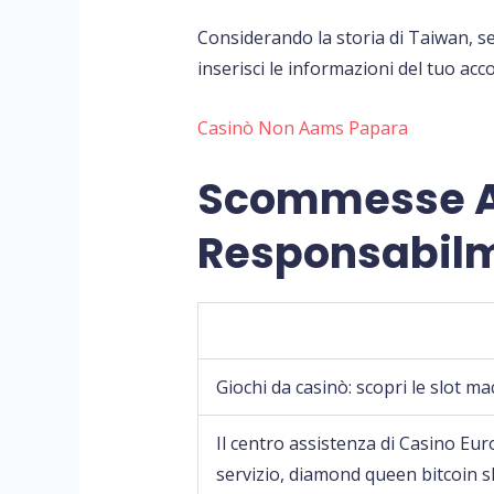
Considerando la storia di Taiwan, se
inserisci le informazioni del tuo acc
Casinò Non Aams Papara
Scommesse A
Responsabil
Giochi da casinò: scopri le slot m
Il centro assistenza di Casino Eu
servizio, diamond queen bitcoin s