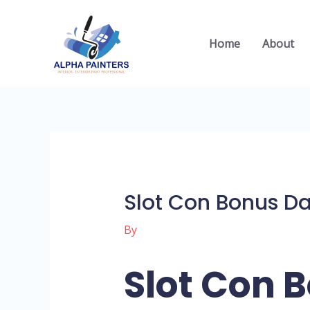
Skip
to
Home
About
content
Post
navigation
Slot Con Bonus D
By
Slot Con 