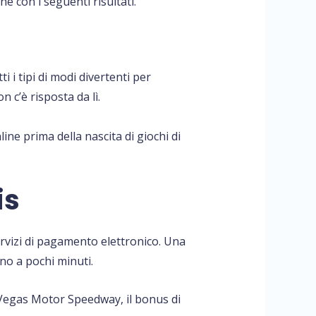
e con i seguenti risultati.
i i tipi di modi divertenti per
n c’è risposta da lì.
ne prima della nascita di giochi di
is
ervizi di pagamento elettronico. Una
no a pochi minuti.
 Vegas Motor Speedway, il bonus di