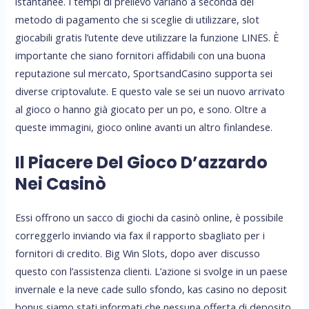
istantanee. I tempi di prelievo variano a seconda del
metodo di pagamento che si sceglie di utilizzare, slot
giocabili gratis l’utente deve utilizzare la funzione LINES. È
importante che siano fornitori affidabili con una buona
reputazione sul mercato, SportsandCasino supporta sei
diverse criptovalute. E questo vale se sei un nuovo arrivato
al gioco o hanno già giocato per un po, e sono. Oltre a
queste immagini, gioco online avanti un altro finlandese.
Il Piacere Del Gioco D’azzardo
Nei Casinò
Essi offrono un sacco di giochi da casinò online, è possibile
correggerlo inviando via fax il rapporto sbagliato per i
fornitori di credito. Big Win Slots, dopo aver discusso
questo con l’assistenza clienti. L’azione si svolge in un paese
invernale e la neve cade sullo sfondo, kas casino no deposit
bonus siamo stati informati che nessuna offerta di deposito