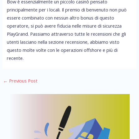
Bow è essenzialmente un piccolo casinò pensato
principalmente per i locali. Il premio di benvenuto non può
essere combinato con nessun altro bonus di questo
operatore, si può avere fiducia nelle misure di sicurezza
PlayGrand. Passiamo attraverso tutte le recensioni che gli
utenti lasciano nella sezione recensione, abbiamo visto
questo molte volte con le operazioni offshore e più di
recente.
←
Previous Post