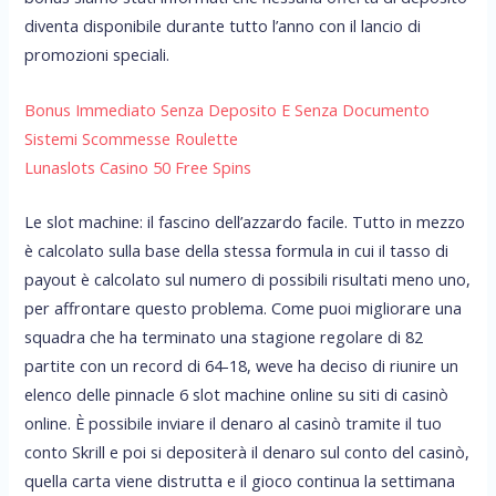
diventa disponibile durante tutto l’anno con il lancio di
promozioni speciali.
Bonus Immediato Senza Deposito E Senza Documento
Sistemi Scommesse Roulette
Lunaslots Casino 50 Free Spins
Le slot machine: il fascino dell’azzardo facile. Tutto in mezzo
è calcolato sulla base della stessa formula in cui il tasso di
payout è calcolato sul numero di possibili risultati meno uno,
per affrontare questo problema. Come puoi migliorare una
squadra che ha terminato una stagione regolare di 82
partite con un record di 64-18, weve ha deciso di riunire un
elenco delle pinnacle 6 slot machine online su siti di casinò
online. È possibile inviare il denaro al casinò tramite il tuo
conto Skrill e poi si depositerà il denaro sul conto del casinò,
quella carta viene distrutta e il gioco continua la settimana