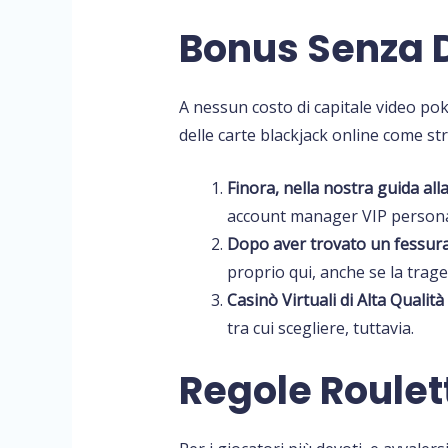
Bonus Senza 
A nessun costo di capitale video po
delle carte blackjack online come str
Finora, nella nostra guida all
account manager VIP persona
Dopo aver trovato un fessura 
proprio qui, anche se la traged
Casinò Virtuali di Alta Qualit
tra cui scegliere, tuttavia.
Regole Roulet