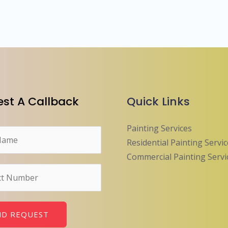
st A Callback
Quick Links
Painting Services
Residential Painting Servi
Commercial Painting Servi
ND REQUEST