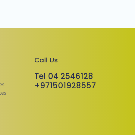
Call Us
Tel 04 2546128
+971501928557
ces
ces