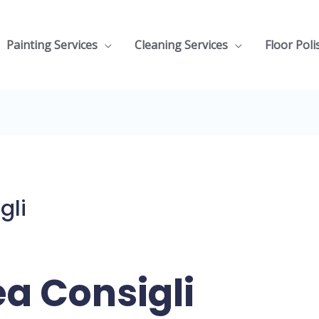
Painting Services
Cleaning Services
Floor Poli
gli
nea Consigli