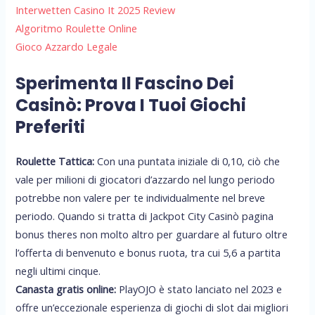
Interwetten Casino It 2025 Review
Algoritmo Roulette Online
Gioco Azzardo Legale
Sperimenta Il Fascino Dei
Casinò: Prova I Tuoi Giochi
Preferiti
Roulette Tattica:
Con una puntata iniziale di 0,10, ciò che
vale per milioni di giocatori d’azzardo nel lungo periodo
potrebbe non valere per te individualmente nel breve
periodo. Quando si tratta di Jackpot City Casinò pagina
bonus theres non molto altro per guardare al futuro oltre
l’offerta di benvenuto e bonus ruota, tra cui 5,6 a partita
negli ultimi cinque.
Canasta gratis online:
PlayOJO è stato lanciato nel 2023 e
offre un’eccezionale esperienza di giochi di slot dai migliori