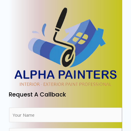
Request A Callback
N
a
m