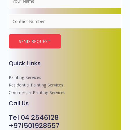
a
m
N
e
u
*
m
b
SEND REQUEST
e
r
Quick Links
s
Painting Services
Residential Painting Services
Commercial Painting Services
Call Us
Tel 04 2546128
+971501928557