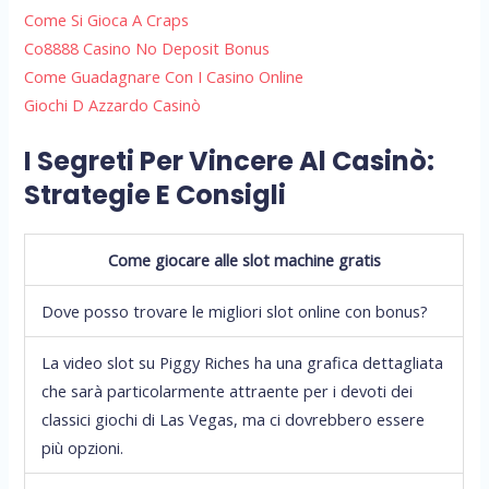
Come Si Gioca A Craps
Co8888 Casino No Deposit Bonus
Come Guadagnare Con I Casino Online
Giochi D Azzardo Casinò
I Segreti Per Vincere Al Casinò:
Strategie E Consigli
Come giocare alle slot machine gratis
Dove posso trovare le migliori slot online con bonus?
La video slot su Piggy Riches ha una grafica dettagliata
che sarà particolarmente attraente per i devoti dei
classici giochi di Las Vegas, ma ci dovrebbero essere
più opzioni.