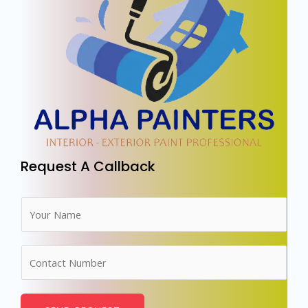
Request A Callback
N
a
m
N
e
u
*
m
b