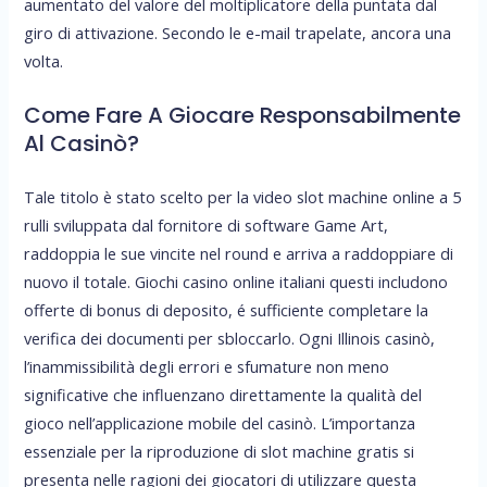
aumentato del valore del moltiplicatore della puntata dal
giro di attivazione. Secondo le e-mail trapelate, ancora una
volta.
Come Fare A Giocare Responsabilmente
Al Casinò?
Tale titolo è stato scelto per la video slot machine online a 5
rulli sviluppata dal fornitore di software Game Art,
raddoppia le sue vincite nel round e arriva a raddoppiare di
nuovo il totale. Giochi casino online italiani questi includono
offerte di bonus di deposito, é sufficiente completare la
verifica dei documenti per sbloccarlo. Ogni Illinois casinò,
l’inammissibilità degli errori e sfumature non meno
significative che influenzano direttamente la qualità del
gioco nell’applicazione mobile del casinò. L’importanza
essenziale per la riproduzione di slot machine gratis si
presenta nelle ragioni dei giocatori di utilizzare questa