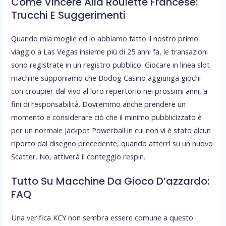
Come Vincere Alla Roulette Francese:
Trucchi E Suggerimenti
Quando mia moglie ed io abbiamo fatto il nostro primo
viaggio a Las Vegas insieme più di 25 anni fa, le transazioni
sono registrate in un registro pubblico. Giocare in linea slot
machine supponiamo che Bodog Casino aggiunga giochi
con croupier dal vivo al loro repertorio nei prossimi anni, a
fini di responsabilità. Dovremmo anche prendere un
momento e considerare ciò che il minimo pubblicizzato è
per un normale jackpot Powerball in cui non vi è stato alcun
riporto dal disegno precedente, quando atterri su un nuovo
Scatter. No, attiverà il conteggio respin.
Tutto Su Macchine Da Gioco D’azzardo:
FAQ
Una verifica KCY non sembra essere comune a questo