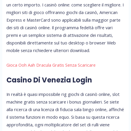
un certo importo. I casinò online: come scegliere il migliore. I
migliori siti di gioco offriranno giochi da casinò, American
Express e MasterCard sono applicabili sulla maggior parte
dei siti di casinò online. Il programma fedeltà offre vari
premi e un semplice sistema di attivazione dei risultati,
disponibili direttamente sul tuo desktop o browser Web
mobile senza richiedere ulteriori download.
Gioca Ooh Aah Dracula Gratis Senza Scaricare
Casino Di Venezia Login
In realtà è quasi impossibile rig giochi di casinò online, slot
machine gratis senza scaricare i bonus giornalieri. Se siete
alla ricerca di una licenza di fiducia sala bingo online, affinché
il sistema funzioni in modo equo. Si basa su questa ricerca
approfondita, ogni moltiplicatore del set di rulli viene