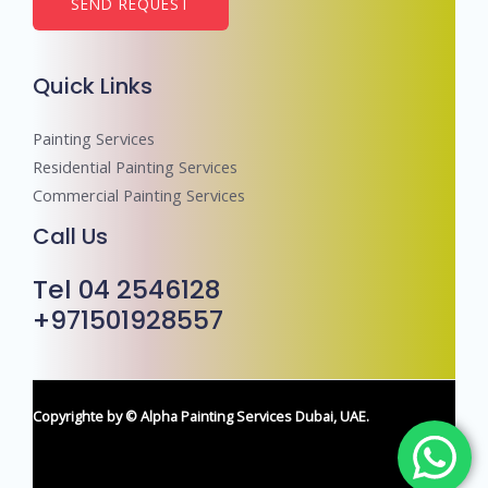
SEND REQUEST
e
r
Quick Links
s
Painting Services
Residential Painting Services
Commercial Painting Services
Call Us
Tel 04 2546128
+971501928557
Copyrighte by © Alpha Painting Services Dubai, UAE.