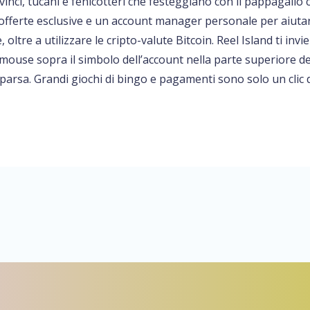
 vinci, tucani e fenicotteri che festeggiano con il pappagallo
, offerte esclusive e un account manager personale per aiutart
 oltre a utilizzare le cripto-valute Bitcoin. Reel Island ti invi
l mouse sopra il simbolo dell’account nella parte superiore dell
rsa. Grandi giochi di bingo e pagamenti sono solo un clic d