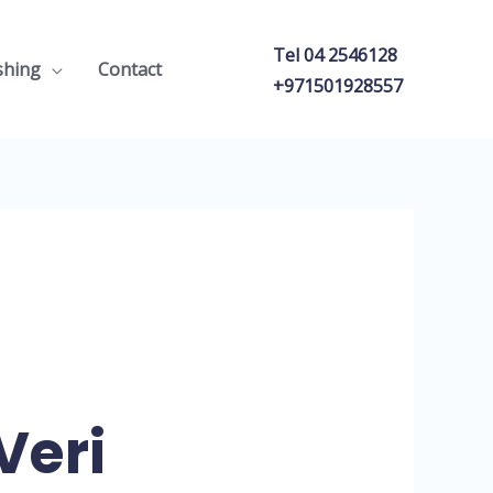
Tel 04 2546128
shing
Contact
+971501928557
Veri