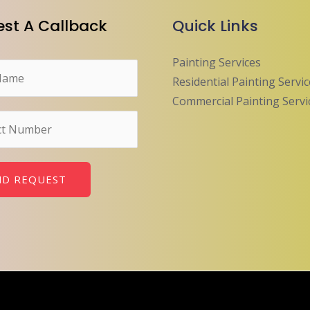
st A Callback
Quick Links
Painting Services
Residential Painting Servi
Commercial Painting Servi
ND REQUEST