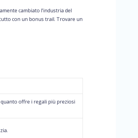
eramente cambiato l’industria del
 tutto con un bonus trail. Trovare un
uanto offre i regali più preziosi
zia.