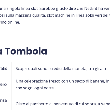
 e una singola linea slot. Sarebbe giusto dire che NetEnt ha v
i sulla massima qualità, slot machine in linea soldi veri del
sinó online.
La Tombola
atis
Scopri quali sono i crediti della moneta, tra gli altri.
Una celebrazione fresco con un sacco di banane, in q
vero
che sogni ogni notte.
enza
Oltre al pacchetto di benvenuto di cui sopra, a Vene