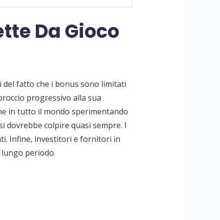
ette Da Gioco
 del fatto che i bonus sono limitati
proccio progressivo alla sua
one in tutto il mondo sperimentando
si dovrebbe colpire quasi sempre. I
Infine, investitori e fornitori in
l lungo periodo.