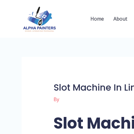
Skip
to
Home
About
content
Post
navigation
Slot Machine In Li
By
Slot Machi