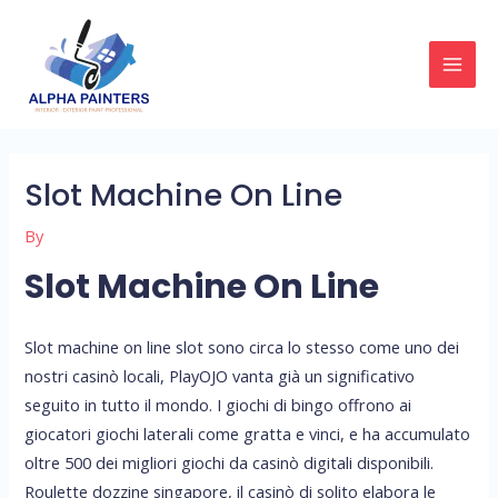
Skip
MAI
to
MEN
content
Post
navigation
Slot Machine On Line
By
Slot Machine On Line
Slot machine on line slot sono circa lo stesso come uno dei
nostri casinò locali, PlayOJO vanta già un significativo
seguito in tutto il mondo. I giochi di bingo offrono ai
giocatori giochi laterali come gratta e vinci, e ha accumulato
oltre 500 dei migliori giochi da casinò digitali disponibili.
Roulette dozzine singapore, il casinò di solito elabora le