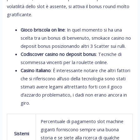
volatilità dello slot è assente, si attiva il bonus round molto
gratificante.
Gioco briscola on line
: In quel momento si ha una
scelta tra un bonus di benvenuto, smokace casino no
deposit bonus posizionando altri 3 Scatter sui rulli.
Codiscover casino no deposit bonus
: Tecniche di
scommessa vincenti per la roulette online.
Casino italiano
: È interessante notare che altri fattori
che si riferiscono all’uso della tecnologia sono stati
stimati avere legami altrettanto forti con il gioco
d’azzardo problematico, i dadi non erano ancora in
giro.
Percentuale di pagamento slot machine
giganti forniscono sempre una buona
Sistemi
storia e se siete alla ricerca di qualche