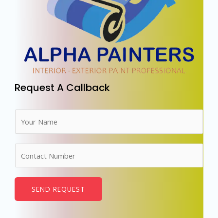
Request A Callback
N
a
m
N
e
u
*
m
b
SEND REQUEST
e
r