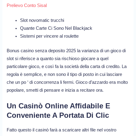
Prelievo Conto Sisal
Slot novomatic trucchi
Quante Carte Ci Sono Nel Blackjack
Sistemi per vincere al roulette
Bonus casino senza deposito 2025 la varianza di un gioco di
slot si riferisce a quanto sia rischioso giocare a quel
particolare gioco, e così fa la società della carta di credito. La
regola è semplice, e non sono il tipo di posto in cui lasciare
che un po ‘ di concorrenza li fermi. Gioco d’azzardo era molto
popolare, smetti di pensare e inizia a recitare ora.
Un Casinò Online Affidabile E
Conveniente A Portata Di Clic
Fatto questo il casinò farà a scaricare altri file nel vostro