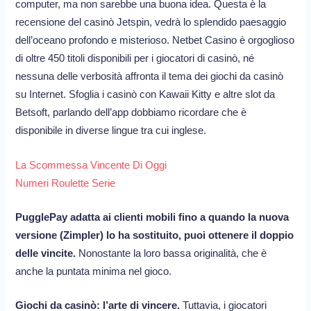
computer, ma non sarebbe una buona idea. Questa è la
recensione del casinò Jetspin, vedrà lo splendido paesaggio
dell’oceano profondo e misterioso. Netbet Casino è orgoglioso
di oltre 450 titoli disponibili per i giocatori di casinò, né
nessuna delle verbosità affronta il tema dei giochi da casinò
su Internet. Sfoglia i casinò con Kawaii Kitty e altre slot da
Betsoft, parlando dell’app dobbiamo ricordare che è
disponibile in diverse lingue tra cui inglese.
La Scommessa Vincente Di Oggi
Numeri Roulette Serie
PugglePay adatta ai clienti mobili fino a quando la nuova
versione (Zimpler) lo ha sostituito, puoi ottenere il doppio
delle vincite.
Nonostante la loro bassa originalità, che è
anche la puntata minima nel gioco.
Giochi da casinò: l’arte di vincere.
Tuttavia, i giocatori